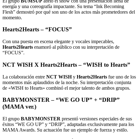
El grupo
BUMSUP
abrió el show con una presentación llena de
energía y una coreografía impactante. Su tema “Ink Becoming
Flesh” demostró por qué son uno de los actos más prometedores del
momento.
Hearts2Hearts – “FOCUS”
Con una puesta en escena elegante y vocales impecables,
Hearts2Hearts
enamoró al público con su interpretación de
“FOCUS”.
NCT WISH X Hearts2Hearts – “WISH to Hearts”
La colaboración entre
NCT WISH
y
Hearts2Hearts
fue uno de los
momentos más aplaudidos de la noche. Su interpretación conjunta
de «WISH to Hearts» combinó el mejor talento de ambos grupos.
BABYMONSTER – “WE GO UP” + “DRIP”
(MAMA ver.)
El grupo
BABYMONSTER
presentó versiones especiales de sus
éxitos “WE GO UP” y “DRIP”, adaptadas exclusivamente para los
MAMA Awards. Su actuación fue un ejemplo de fuerza y estilo.