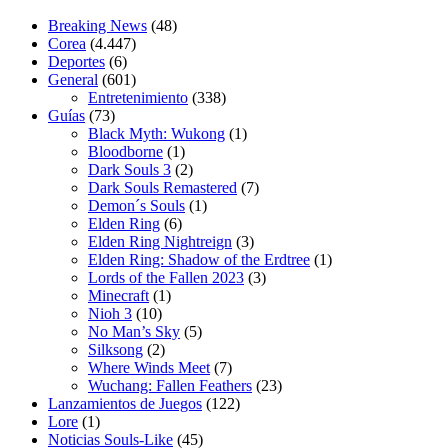
Breaking News
(48)
Corea
(4.447)
Deportes
(6)
General
(601)
Entretenimiento
(338)
Guías
(73)
Black Myth: Wukong
(1)
Bloodborne
(1)
Dark Souls 3
(2)
Dark Souls Remastered
(7)
Demon´s Souls
(1)
Elden Ring
(6)
Elden Ring Nightreign
(3)
Elden Ring: Shadow of the Erdtree
(1)
Lords of the Fallen 2023
(3)
Minecraft
(1)
Nioh 3
(10)
No Man’s Sky
(5)
Silksong
(2)
Where Winds Meet
(7)
Wuchang: Fallen Feathers
(23)
Lanzamientos de Juegos
(122)
Lore
(1)
Noticias Souls-Like
(45)