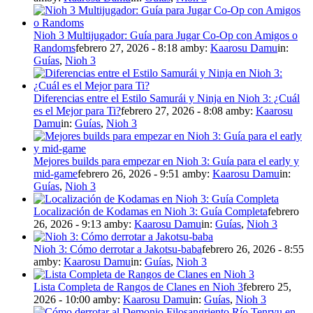
Nioh 3 Multijugador: Guía para Jugar Co-Op con Amigos o
Randoms
febrero 27, 2026 - 8:18 am
by:
Kaarosu Damu
in:
Guías
,
Nioh 3
Diferencias entre el Estilo Samurái y Ninja en Nioh 3: ¿Cuál
es el Mejor para Ti?
febrero 27, 2026 - 8:08 am
by:
Kaarosu
Damu
in:
Guías
,
Nioh 3
Mejores builds para empezar en Nioh 3: Guía para el early y
mid-game
febrero 26, 2026 - 9:51 am
by:
Kaarosu Damu
in:
Guías
,
Nioh 3
Localización de Kodamas en Nioh 3: Guía Completa
febrero
26, 2026 - 9:13 am
by:
Kaarosu Damu
in:
Guías
,
Nioh 3
Nioh 3: Cómo derrotar a Jakotsu-baba
febrero 26, 2026 - 8:55
am
by:
Kaarosu Damu
in:
Guías
,
Nioh 3
Lista Completa de Rangos de Clanes en Nioh 3
febrero 25,
2026 - 10:00 am
by:
Kaarosu Damu
in:
Guías
,
Nioh 3