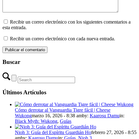
Recibir un correo electrónico con los siguientes comentarios a
esta entrada.
Recibir un correo electrónico con cada nueva entrada.
Buscar
Últimos Artículos
Cómo derrotar al Vanguardia Tigre fácil | Cheese
Wukong
marzo 16, 2026 - 8:38 am
by:
Kaarosu Damu
in:
Black Myth: Wukong
,
Guías
Nioh 3: Guía del Espíritu Guardián Ho
febrero 27, 2026 - 8:55
am
by:
Kaarosu Damu
in:
Guías
,
Nioh 3