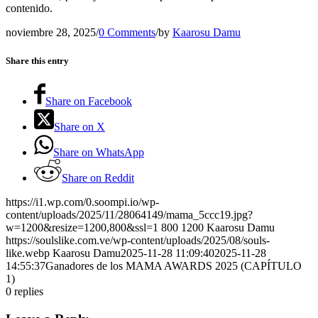
contenido.
noviembre 28, 2025
/
0 Comments
/
by
Kaarosu Damu
Share this entry
Share on Facebook
Share on X
Share on WhatsApp
Share on Reddit
https://i1.wp.com/0.soompi.io/wp-
content/uploads/2025/11/28064149/mama_5ccc19.jpg?
w=1200&resize=1200,800&ssl=1
800
1200
Kaarosu Damu
https://soulslike.com.ve/wp-content/uploads/2025/08/souls-
like.webp
Kaarosu Damu
2025-11-28 11:09:40
2025-11-28
14:55:37
Ganadores de los MAMA AWARDS 2025 (CAPÍTULO
1)
0
replies