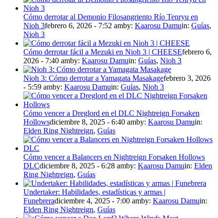
Cómo derrotar al Demonio Filosangriento Río Tenryu en
Nioh 3
febrero 6, 2026 - 7:52 am
by:
Kaarosu Damu
in:
Guías
,
Nioh 3
Cómo derrotar fácil a Mezuki en Nioh 3 | CHEESE
febrero 6,
2026 - 7:40 am
by:
Kaarosu Damu
in:
Guías
,
Nioh 3
Nioh 3: Cómo derrotar a Yamagata Masakage
febrero 3, 2026
- 5:59 am
by:
Kaarosu Damu
in:
Guías
,
Nioh 3
Cómo vencer a Dreglord en el DLC Nightreign Forsaken
Hollows
diciembre 8, 2025 - 6:40 am
by:
Kaarosu Damu
in:
Elden Ring Nightreign
,
Guías
Cómo vencer a Balancers en Nightreign Forsaken Hollows
DLC
diciembre 8, 2025 - 6:28 am
by:
Kaarosu Damu
in:
Elden
Ring Nightreign
,
Guías
Undertaker: Habilidades, estadísticas y armas |
Funebrera
diciembre 4, 2025 - 7:00 am
by:
Kaarosu Damu
in:
Elden Ring Nightreign
,
Guías