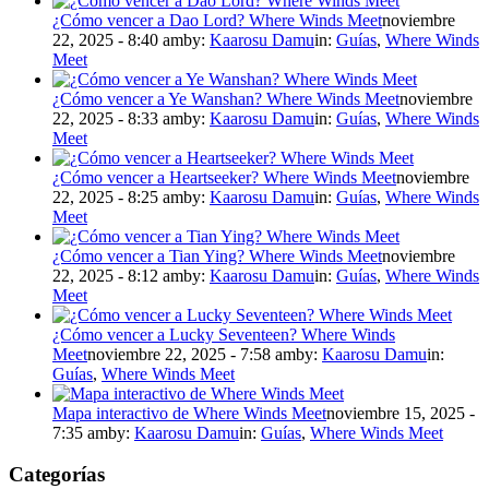
¿Cómo vencer a Dao Lord? Where Winds Meet
noviembre
22, 2025 - 8:40 am
by:
Kaarosu Damu
in:
Guías
,
Where Winds
Meet
¿Cómo vencer a Ye Wanshan? Where Winds Meet
noviembre
22, 2025 - 8:33 am
by:
Kaarosu Damu
in:
Guías
,
Where Winds
Meet
¿Cómo vencer a Heartseeker? Where Winds Meet
noviembre
22, 2025 - 8:25 am
by:
Kaarosu Damu
in:
Guías
,
Where Winds
Meet
¿Cómo vencer a Tian Ying? Where Winds Meet
noviembre
22, 2025 - 8:12 am
by:
Kaarosu Damu
in:
Guías
,
Where Winds
Meet
¿Cómo vencer a Lucky Seventeen? Where Winds
Meet
noviembre 22, 2025 - 7:58 am
by:
Kaarosu Damu
in:
Guías
,
Where Winds Meet
Mapa interactivo de Where Winds Meet
noviembre 15, 2025 -
7:35 am
by:
Kaarosu Damu
in:
Guías
,
Where Winds Meet
Categorías