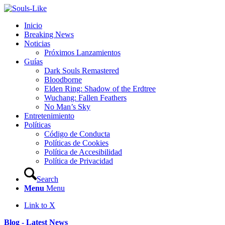
Inicio
Breaking News
Noticias
Próximos Lanzamientos
Guías
Dark Souls Remastered
Bloodborne
Elden Ring: Shadow of the Erdtree
Wuchang: Fallen Feathers
No Man’s Sky
Entretenimiento
Políticas
Código de Conducta
Políticas de Cookies
Política de Accesibilidad
Política de Privacidad
Search
Menu
Menu
Link to X
Blog - Latest News