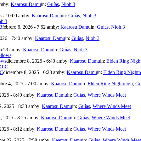
am
by:
Kaarosu Damu
in:
Guías
,
Nioh 3
6 - 10:00 am
by:
Kaarosu Damu
in:
Guías
,
Nioh 3
 3
febrero 6, 2026 - 7:52 am
by:
Kaarosu Damu
in:
Guías
,
Nioh 3
2026 - 7:40 am
by:
Kaarosu Damu
in:
Guías
,
Nioh 3
 5:59 am
by:
Kaarosu Damu
in:
Guías
,
Nioh 3
ows
diciembre 8, 2025 - 6:40 am
by:
Kaarosu Damu
in:
Elden Ring Night
LC
diciembre 8, 2025 - 6:28 am
by:
Kaarosu Damu
in:
Elden Ring Nightr
bre 4, 2025 - 7:00 am
by:
Kaarosu Damu
in:
Elden Ring Nightreign
,
Gu
2025 - 8:40 am
by:
Kaarosu Damu
in:
Guías
,
Where Winds Meet
, 2025 - 8:33 am
by:
Kaarosu Damu
in:
Guías
,
Where Winds Meet
, 2025 - 8:25 am
by:
Kaarosu Damu
in:
Guías
,
Where Winds Meet
2025 - 8:12 am
by:
Kaarosu Damu
in:
Guías
,
Where Winds Meet
re 22, 2025 - 7:58 am
by:
Kaarosu Damu
in:
Guías
,
Where Winds Meet