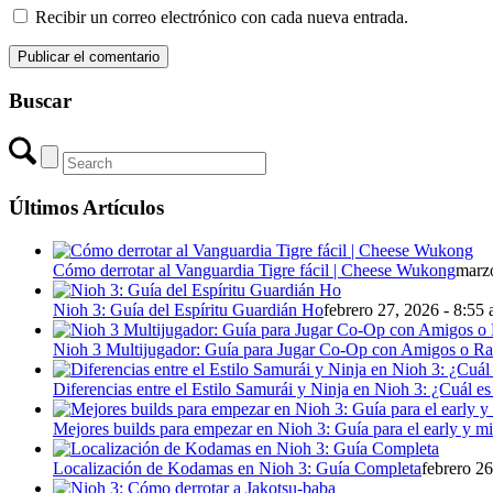
Recibir un correo electrónico con cada nueva entrada.
Buscar
Últimos Artículos
Cómo derrotar al Vanguardia Tigre fácil | Cheese Wukong
marzo
Nioh 3: Guía del Espíritu Guardián Ho
febrero 27, 2026 - 8:55
Nioh 3 Multijugador: Guía para Jugar Co-Op con Amigos o R
Diferencias entre el Estilo Samurái y Ninja en Nioh 3: ¿Cuál es
Mejores builds para empezar en Nioh 3: Guía para el early y 
Localización de Kodamas en Nioh 3: Guía Completa
febrero 26