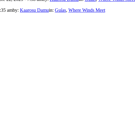
7:35 am
by:
Kaarosu Damu
in:
Guías
,
Where Winds Meet