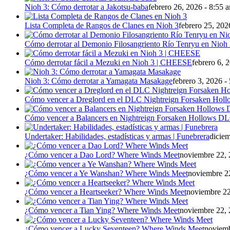
Nioh 3: Cómo derrotar a Jakotsu-baba
febrero 26, 2026 - 8:55 
Lista Completa de Rangos de Clanes en Nioh 3
febrero 25, 202
Cómo derrotar al Demonio Filosangriento Río Tenryu en Nioh
Cómo derrotar fácil a Mezuki en Nioh 3 | CHEESE
febrero 6, 
Nioh 3: Cómo derrotar a Yamagata Masakage
febrero 3, 2026 -
Cómo vencer a Dreglord en el DLC Nightreign Forsaken Holl
Cómo vencer a Balancers en Nightreign Forsaken Hollows D
Undertaker: Habilidades, estadísticas y armas | Funebrera
diciem
¿Cómo vencer a Dao Lord? Where Winds Meet
noviembre 22, 
¿Cómo vencer a Ye Wanshan? Where Winds Meet
noviembre 22
¿Cómo vencer a Heartseeker? Where Winds Meet
noviembre 22
¿Cómo vencer a Tian Ying? Where Winds Meet
noviembre 22, 
¿Cómo vencer a Lucky Seventeen? Where Winds Meet
noviemb