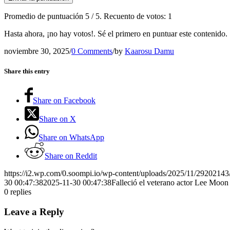
Promedio de puntuación
5
/ 5. Recuento de votos:
1
Hasta ahora, ¡no hay votos!. Sé el primero en puntuar este contenido.
noviembre 30, 2025
/
0 Comments
/
by
Kaarosu Damu
Share this entry
Share on Facebook
Share on X
Share on WhatsApp
Share on Reddit
https://i2.wp.com/0.soompi.io/wp-content/uploads/2025/11/2920214
30 00:47:38
2025-11-30 00:47:38
Falleció el veterano actor Lee Moon
0
replies
Leave a Reply