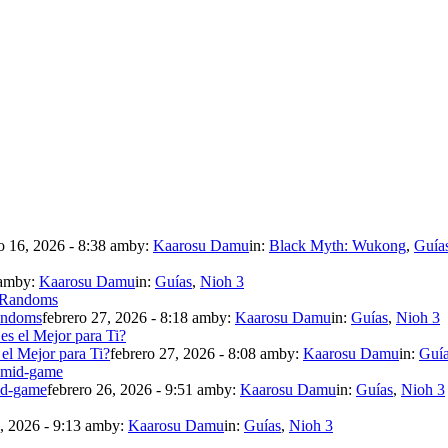
 16, 2026 - 8:38 am
by:
Kaarosu Damu
in:
Black Myth: Wukong
,
Guía
 am
by:
Kaarosu Damu
in:
Guías
,
Nioh 3
andoms
febrero 27, 2026 - 8:18 am
by:
Kaarosu Damu
in:
Guías
,
Nioh 3
 el Mejor para Ti?
febrero 27, 2026 - 8:08 am
by:
Kaarosu Damu
in:
Guí
mid-game
febrero 26, 2026 - 9:51 am
by:
Kaarosu Damu
in:
Guías
,
Nioh 3
, 2026 - 9:13 am
by:
Kaarosu Damu
in:
Guías
,
Nioh 3