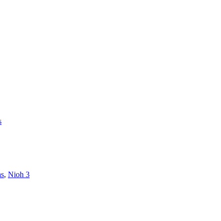
s
as
,
Nioh 3