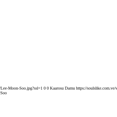
3/Lee-Moon-Soo.jpg?ssl=1
0
0
Kaarosu Damu
https://soulslike.com.ve
 Soo