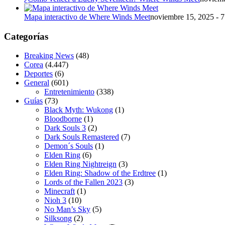
Mapa interactivo de Where Winds Meet
noviembre 15, 2025 - 
Categorías
Breaking News
(48)
Corea
(4.447)
Deportes
(6)
General
(601)
Entretenimiento
(338)
Guías
(73)
Black Myth: Wukong
(1)
Bloodborne
(1)
Dark Souls 3
(2)
Dark Souls Remastered
(7)
Demon´s Souls
(1)
Elden Ring
(6)
Elden Ring Nightreign
(3)
Elden Ring: Shadow of the Erdtree
(1)
Lords of the Fallen 2023
(3)
Minecraft
(1)
Nioh 3
(10)
No Man’s Sky
(5)
Silksong
(2)