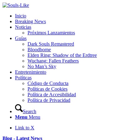
Inicio
Breaking News
Noticias
Próximos Lanzamientos
Guías
Dark Souls Remastered
Bloodborne
Elden Ring: Shadow of the Erdtree
Wuchang: Fallen Feathers
No Man’s Sky
Entretenimiento
Políticas
Código de Conducta
Políticas de Cookies
Política de Accesibilidad
Política de Privacidad
Search
Menu
Menu
Link to X
Blog - Latest News