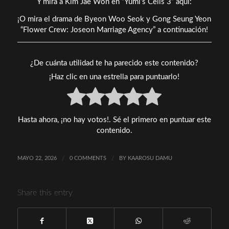
Y mira a Kim Jae Won en “Yumi’s Cells 3” aquí:
¡O mira el drama de Byeon Woo Seok y Gong Seung Yeon
“Flower Crew: Joseon Marriage Agency” a continuación!
¿De cuánta utilidad te ha parecido este contenido?
¡Haz clic en una estrella para puntuarlo!
Hasta ahora, ¡no hay votos!. Sé el primero en puntuar este
contenido.
MAYO 22, 2026
/
0 COMMENTS
/
BY
KAAROSU DAMU
Share this entry