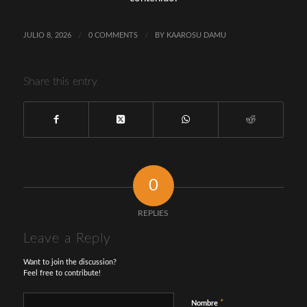
JULIO 8, 2026
/
0 COMMENTS
/
BY
KAAROSU DAMU
Share this entry
0
REPLIES
Leave a Reply
Want to join the discussion?
Feel free to contribute!
*
Nombre