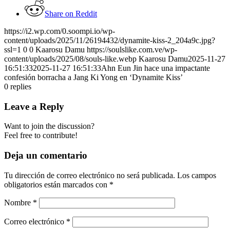
Share on Reddit
https://i2.wp.com/0.soompi.io/wp-
content/uploads/2025/11/26194432/dynamite-kiss-2_204a9c.jpg?
ssl=1
0
0
Kaarosu Damu
https://soulslike.com.ve/wp-
content/uploads/2025/08/souls-like.webp
Kaarosu Damu
2025-11-27
16:51:33
2025-11-27 16:51:33
Ahn Eun Jin hace una impactante
confesión borracha a Jang Ki Yong en ‘Dynamite Kiss’
0
replies
Leave a Reply
Want to join the discussion?
Feel free to contribute!
Deja un comentario
Tu dirección de correo electrónico no será publicada.
Los campos
obligatorios están marcados con
*
Nombre
*
Correo electrónico
*