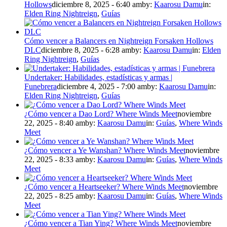
Hollows
diciembre 8, 2025 - 6:40 am
by:
Kaarosu Damu
in:
Elden Ring Nightreign
,
Guías
Cómo vencer a Balancers en Nightreign Forsaken Hollows
DLC
diciembre 8, 2025 - 6:28 am
by:
Kaarosu Damu
in:
Elden
Ring Nightreign
,
Guías
Undertaker: Habilidades, estadísticas y armas |
Funebrera
diciembre 4, 2025 - 7:00 am
by:
Kaarosu Damu
in:
Elden Ring Nightreign
,
Guías
¿Cómo vencer a Dao Lord? Where Winds Meet
noviembre
22, 2025 - 8:40 am
by:
Kaarosu Damu
in:
Guías
,
Where Winds
Meet
¿Cómo vencer a Ye Wanshan? Where Winds Meet
noviembre
22, 2025 - 8:33 am
by:
Kaarosu Damu
in:
Guías
,
Where Winds
Meet
¿Cómo vencer a Heartseeker? Where Winds Meet
noviembre
22, 2025 - 8:25 am
by:
Kaarosu Damu
in:
Guías
,
Where Winds
Meet
¿Cómo vencer a Tian Ying? Where Winds Meet
noviembre