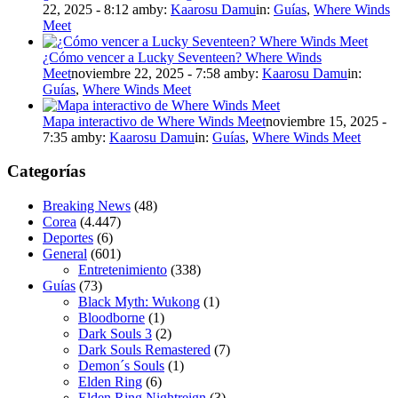
22, 2025 - 8:12 am
by:
Kaarosu Damu
in:
Guías
,
Where Winds
Meet
¿Cómo vencer a Lucky Seventeen? Where Winds
Meet
noviembre 22, 2025 - 7:58 am
by:
Kaarosu Damu
in:
Guías
,
Where Winds Meet
Mapa interactivo de Where Winds Meet
noviembre 15, 2025 -
7:35 am
by:
Kaarosu Damu
in:
Guías
,
Where Winds Meet
Categorías
Breaking News
(48)
Corea
(4.447)
Deportes
(6)
General
(601)
Entretenimiento
(338)
Guías
(73)
Black Myth: Wukong
(1)
Bloodborne
(1)
Dark Souls 3
(2)
Dark Souls Remastered
(7)
Demon´s Souls
(1)
Elden Ring
(6)
Elden Ring Nightreign
(3)