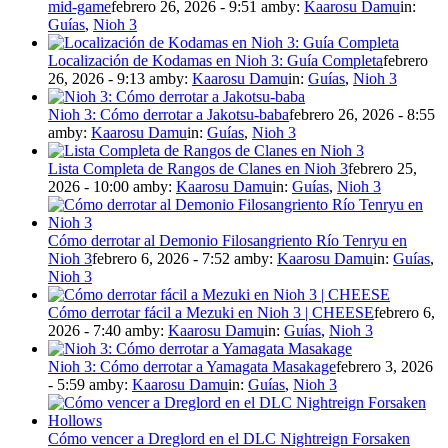
mid-game
febrero 26, 2026 - 9:51 am
by:
Kaarosu Damu
in:
Guías
,
Nioh 3
Localización de Kodamas en Nioh 3: Guía Completa
febrero
26, 2026 - 9:13 am
by:
Kaarosu Damu
in:
Guías
,
Nioh 3
Nioh 3: Cómo derrotar a Jakotsu-baba
febrero 26, 2026 - 8:55
am
by:
Kaarosu Damu
in:
Guías
,
Nioh 3
Lista Completa de Rangos de Clanes en Nioh 3
febrero 25,
2026 - 10:00 am
by:
Kaarosu Damu
in:
Guías
,
Nioh 3
Cómo derrotar al Demonio Filosangriento Río Tenryu en
Nioh 3
febrero 6, 2026 - 7:52 am
by:
Kaarosu Damu
in:
Guías
,
Nioh 3
Cómo derrotar fácil a Mezuki en Nioh 3 | CHEESE
febrero 6,
2026 - 7:40 am
by:
Kaarosu Damu
in:
Guías
,
Nioh 3
Nioh 3: Cómo derrotar a Yamagata Masakage
febrero 3, 2026
- 5:59 am
by:
Kaarosu Damu
in:
Guías
,
Nioh 3
Cómo vencer a Dreglord en el DLC Nightreign Forsaken