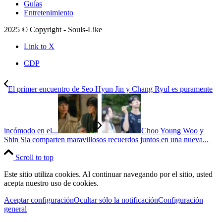
Guías
Entretenimiento
2025 © Copyright - Souls-Like
Link to X
CDP
El primer encuentro de Seo Hyun Jin y Chang Ryul es puramente
incómodo en el...
Choo Young Woo y
Shin Sia comparten maravillosos recuerdos juntos en una nueva...
Scroll to top
Este sitio utiliza cookies. Al continuar navegando por el sitio, usted
acepta nuestro uso de cookies.
Aceptar configuración
Ocultar sólo la notificación
Configuración
general