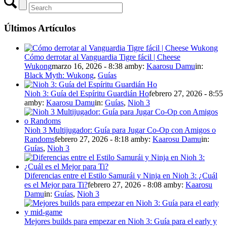
Últimos Artículos
Cómo derrotar al Vanguardia Tigre fácil | Cheese
Wukong
marzo 16, 2026 - 8:38 am
by:
Kaarosu Damu
in:
Black Myth: Wukong
,
Guías
Nioh 3: Guía del Espíritu Guardián Ho
febrero 27, 2026 - 8:55
am
by:
Kaarosu Damu
in:
Guías
,
Nioh 3
Nioh 3 Multijugador: Guía para Jugar Co-Op con Amigos o
Randoms
febrero 27, 2026 - 8:18 am
by:
Kaarosu Damu
in:
Guías
,
Nioh 3
Diferencias entre el Estilo Samurái y Ninja en Nioh 3: ¿Cuál
es el Mejor para Ti?
febrero 27, 2026 - 8:08 am
by:
Kaarosu
Damu
in:
Guías
,
Nioh 3
Mejores builds para empezar en Nioh 3: Guía para el early y