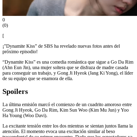
0
(
0
)
[
¡”Dynamite Kiss” de SBS ha revelado nuevas fotos antes del
próximo episodio!
“Dynamite Kiss” es una comedia romántica que sigue a Go Da Rim
(Ahn Eun Jin), una mujer soltera que se disfraza de madre casada
para conseguir un trabajo, y Gong Ji Hyeok (Jang Ki Yong), el líder
de su equipo que se enamora de ella.
Spoilers
La última emisión marcó el comienzo de un cuadrito amoroso entre
Gong Ji Hyeok, Go Da Rim, Kim Sun Woo (Kim Mu Jun) y Yoo
Ha Young (Woo Davi).
La excitante tensión entre los dos mientras se sientan juntos llama la
atención. El momento evoca una excitación similar al beso
trascendental de su primer encuentro. Dado que los espectadores ya