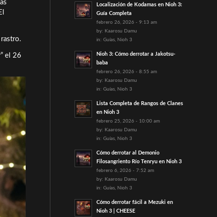
más
Localización de Kodamas en Nioh 3:
El
Guía Completa
febrero 26, 2026 - 9:13 am
by:
Kaarosu Damu
rastro.
in:
Guías
,
Nioh 3
Nioh 3: Cómo derrotar a Jakotsu-
” el 26
baba
febrero 26, 2026 - 8:55 am
by:
Kaarosu Damu
in:
Guías
,
Nioh 3
Lista Completa de Rangos de Clanes
en Nioh 3
febrero 25, 2026 - 10:00 am
by:
Kaarosu Damu
in:
Guías
,
Nioh 3
Cómo derrotar al Demonio
Filosangriento Río Tenryu en Nioh 3
febrero 6, 2026 - 7:52 am
by:
Kaarosu Damu
in:
Guías
,
Nioh 3
Cómo derrotar fácil a Mezuki en
Nioh 3 | CHEESE