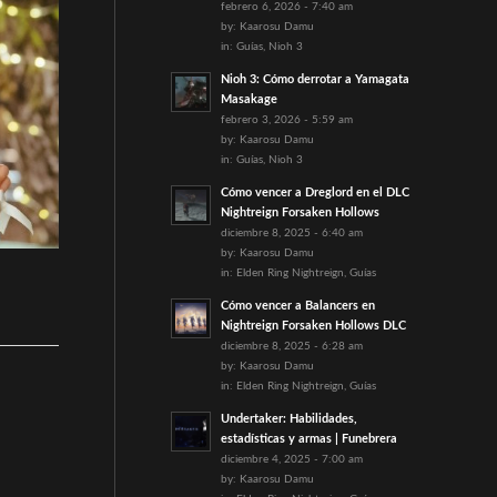
febrero 6, 2026 - 7:40 am
by:
Kaarosu Damu
in:
Guías
,
Nioh 3
Nioh 3: Cómo derrotar a Yamagata
Masakage
febrero 3, 2026 - 5:59 am
by:
Kaarosu Damu
in:
Guías
,
Nioh 3
Cómo vencer a Dreglord en el DLC
Nightreign Forsaken Hollows
diciembre 8, 2025 - 6:40 am
by:
Kaarosu Damu
in:
Elden Ring Nightreign
,
Guías
Cómo vencer a Balancers en
Nightreign Forsaken Hollows DLC
diciembre 8, 2025 - 6:28 am
by:
Kaarosu Damu
in:
Elden Ring Nightreign
,
Guías
Undertaker: Habilidades,
estadísticas y armas | Funebrera
diciembre 4, 2025 - 7:00 am
by:
Kaarosu Damu