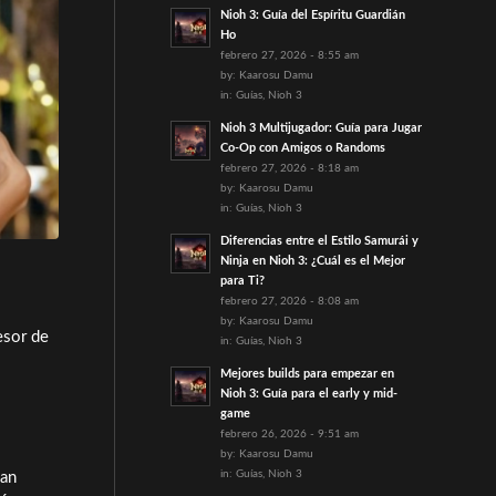
Nioh 3: Guía del Espíritu Guardián
Ho
febrero 27, 2026 - 8:55 am
by:
Kaarosu Damu
in:
Guías
,
Nioh 3
Nioh 3 Multijugador: Guía para Jugar
Co-Op con Amigos o Randoms
febrero 27, 2026 - 8:18 am
by:
Kaarosu Damu
in:
Guías
,
Nioh 3
Diferencias entre el Estilo Samurái y
Ninja en Nioh 3: ¿Cuál es el Mejor
para Ti?
febrero 27, 2026 - 8:08 am
by:
Kaarosu Damu
esor de
in:
Guías
,
Nioh 3
Mejores builds para empezar en
Nioh 3: Guía para el early y mid-
game
febrero 26, 2026 - 9:51 am
by:
Kaarosu Damu
in:
Guías
,
Nioh 3
Han