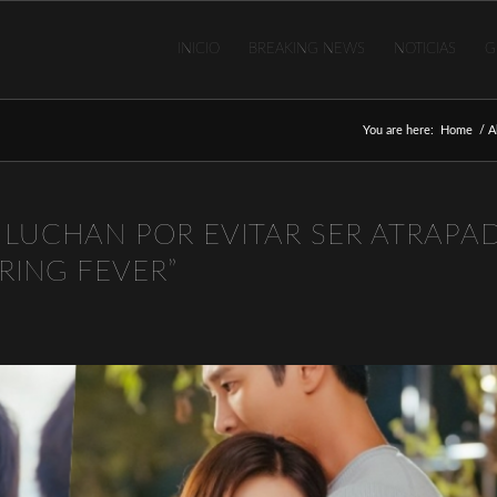
INICIO
BREAKING NEWS
NOTICIAS
G
You are here:
Home
/
A
N LUCHAN POR EVITAR SER ATRAPA
RING FEVER”