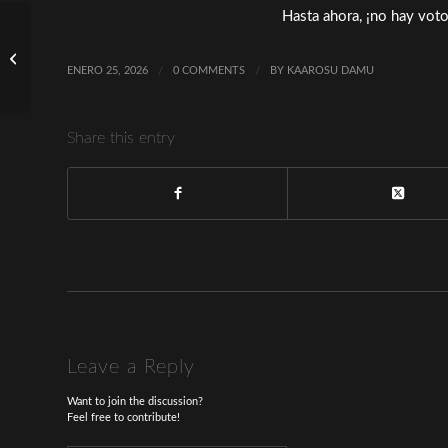
Hasta ahora, ¡no hay voto
Cha Joo Young detiene
temporalmente sus
actividades después de
ENERO 25, 2026
/
0 COMMENTS
/
BY
KAAROSU DAMU
la cirugía
Share this entry
Leave a Reply
Want to join the discussion?
Feel free to contribute!