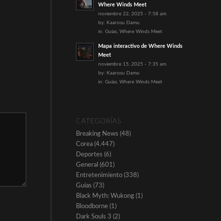
Where Winds Meet
noviembre 22, 2025 - 7:58 am
by:
Kaarosu Damu
in:
Guías
,
Where Winds Meet
Mapa interactivo de Where Winds
Meet
noviembre 15, 2025 - 7:35 am
by:
Kaarosu Damu
in:
Guías
,
Where Winds Meet
CATEGORÍAS
Breaking News
(48)
Corea
(4.447)
Deportes
(6)
General
(601)
Entretenimiento
(338)
Guías
(73)
Black Myth: Wukong
(1)
Bloodborne
(1)
Dark Souls 3
(2)