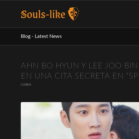
Blog - Latest News
AHN BO HYUN Y LEE JOO BI
EN UNA CITA SECRETA EN “SP
COREA