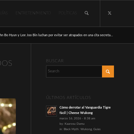
UÍAS
ENTRETENIMIENTO
POLÍTICAS
hn Bo Hyun y Lee Joo Bin luchan por evitar ser atrapados en una cita secreta...
BUSCAR
DOS
ÚLTIMOS ARTÍCULOS
Cómo derrotar al Vanguardia Tigre
fácil | Cheese Wukong
marzo 16, 2026 - 8:38 am
by:
Kaarosu Damu
in:
Black Myth: Wukong
,
Guías