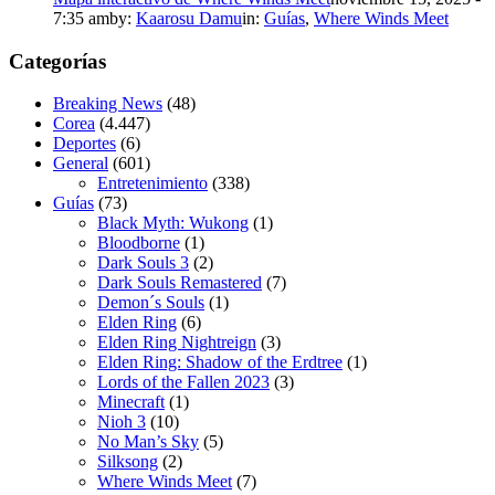
7:35 am
by:
Kaarosu Damu
in:
Guías
,
Where Winds Meet
Categorías
Breaking News
(48)
Corea
(4.447)
Deportes
(6)
General
(601)
Entretenimiento
(338)
Guías
(73)
Black Myth: Wukong
(1)
Bloodborne
(1)
Dark Souls 3
(2)
Dark Souls Remastered
(7)
Demon´s Souls
(1)
Elden Ring
(6)
Elden Ring Nightreign
(3)
Elden Ring: Shadow of the Erdtree
(1)
Lords of the Fallen 2023
(3)
Minecraft
(1)
Nioh 3
(10)
No Man’s Sky
(5)
Silksong
(2)
Where Winds Meet
(7)