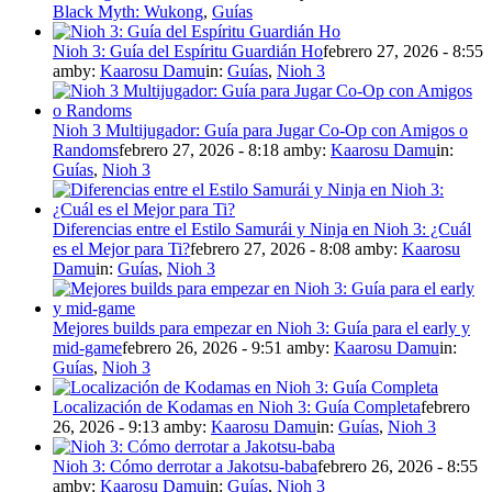
Black Myth: Wukong
,
Guías
Nioh 3: Guía del Espíritu Guardián Ho
febrero 27, 2026 - 8:55
am
by:
Kaarosu Damu
in:
Guías
,
Nioh 3
Nioh 3 Multijugador: Guía para Jugar Co-Op con Amigos o
Randoms
febrero 27, 2026 - 8:18 am
by:
Kaarosu Damu
in:
Guías
,
Nioh 3
Diferencias entre el Estilo Samurái y Ninja en Nioh 3: ¿Cuál
es el Mejor para Ti?
febrero 27, 2026 - 8:08 am
by:
Kaarosu
Damu
in:
Guías
,
Nioh 3
Mejores builds para empezar en Nioh 3: Guía para el early y
mid-game
febrero 26, 2026 - 9:51 am
by:
Kaarosu Damu
in:
Guías
,
Nioh 3
Localización de Kodamas en Nioh 3: Guía Completa
febrero
26, 2026 - 9:13 am
by:
Kaarosu Damu
in:
Guías
,
Nioh 3
Nioh 3: Cómo derrotar a Jakotsu-baba
febrero 26, 2026 - 8:55
am
by:
Kaarosu Damu
in:
Guías
,
Nioh 3