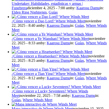
Undertaker: Habilidades, estadísticas y armas |
Funebrera
diciembre 4, 2025 - 7:00 am
by:
Kaarosu Damu
in:
Elden Ring Nightreign
,
Guías
¿Cómo vencer a Dao Lord? Where Winds Meet
noviembre
22, 2025 - 8:40 am
by:
Kaarosu Damu
in:
Guías
,
Where Winds
Meet
¿Cómo vencer a Ye Wanshan? Where Winds Meet
noviembre
22, 2025 - 8:33 am
by:
Kaarosu Damu
in:
Guías
,
Where Winds
Meet
¿Cómo vencer a Heartseeker? Where Winds Meet
noviembre
22, 2025 - 8:25 am
by:
Kaarosu Damu
in:
Guías
,
Where Winds
Meet
¿Cómo vencer a Tian Ying? Where Winds Meet
noviembre
22, 2025 - 8:12 am
by:
Kaarosu Damu
in:
Guías
,
Where Winds
Meet
¿Cómo vencer a Lucky Seventeen? Where Winds
Meet
noviembre 22, 2025 - 7:58 am
by:
Kaarosu Damu
in:
Guías
,
Where Winds Meet
Mapa interactivo de Where Winds Meet
noviembre 15, 2025 -