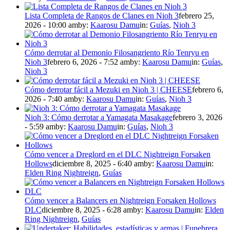
Lista Completa de Rangos de Clanes en Nioh 3
febrero 25,
2026 - 10:00 am
by:
Kaarosu Damu
in:
Guías
,
Nioh 3
Cómo derrotar al Demonio Filosangriento Río Tenryu en
Nioh 3
febrero 6, 2026 - 7:52 am
by:
Kaarosu Damu
in:
Guías
,
Nioh 3
Cómo derrotar fácil a Mezuki en Nioh 3 | CHEESE
febrero 6,
2026 - 7:40 am
by:
Kaarosu Damu
in:
Guías
,
Nioh 3
Nioh 3: Cómo derrotar a Yamagata Masakage
febrero 3, 2026
- 5:59 am
by:
Kaarosu Damu
in:
Guías
,
Nioh 3
Cómo vencer a Dreglord en el DLC Nightreign Forsaken
Hollows
diciembre 8, 2025 - 6:40 am
by:
Kaarosu Damu
in:
Elden Ring Nightreign
,
Guías
Cómo vencer a Balancers en Nightreign Forsaken Hollows
DLC
diciembre 8, 2025 - 6:28 am
by:
Kaarosu Damu
in:
Elden
Ring Nightreign
,
Guías