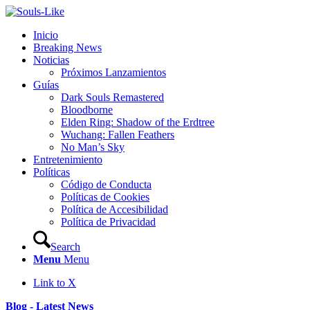
Inicio
Breaking News
Noticias
Próximos Lanzamientos
Guías
Dark Souls Remastered
Bloodborne
Elden Ring: Shadow of the Erdtree
Wuchang: Fallen Feathers
No Man’s Sky
Entretenimiento
Políticas
Código de Conducta
Políticas de Cookies
Política de Accesibilidad
Política de Privacidad
Search
Menu
Menu
Link to X
Blog - Latest News