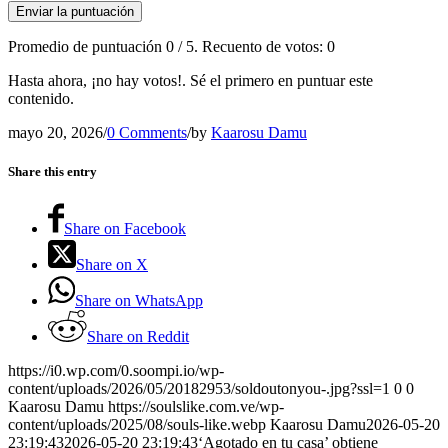
Enviar la puntuación
Promedio de puntuación
0
/ 5. Recuento de votos:
0
Hasta ahora, ¡no hay votos!. Sé el primero en puntuar este
contenido.
mayo 20, 2026
/
0 Comments
/
by
Kaarosu Damu
Share this entry
Share on Facebook
Share on X
Share on WhatsApp
Share on Reddit
https://i0.wp.com/0.soompi.io/wp-
content/uploads/2026/05/20182953/soldoutonyou-.jpg?ssl=1
0
0
Kaarosu Damu
https://soulslike.com.ve/wp-
content/uploads/2025/08/souls-like.webp
Kaarosu Damu
2026-05-20
23:19:43
2026-05-20 23:19:43
‘Agotado en tu casa’ obtiene