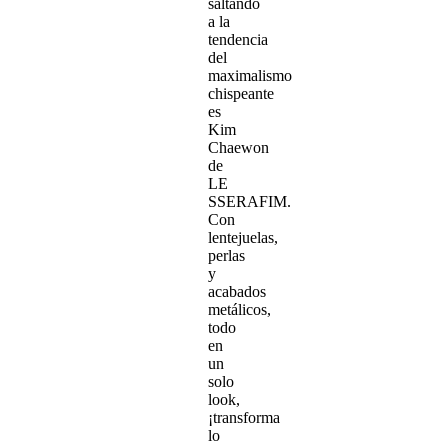
saltando
a la
tendencia
del
maximalismo
chispeante
es
Kim
Chaewon
de
LE
SSERAFIM.
Con
lentejuelas,
perlas
y
acabados
metálicos,
todo
en
un
solo
look,
¡transforma
lo