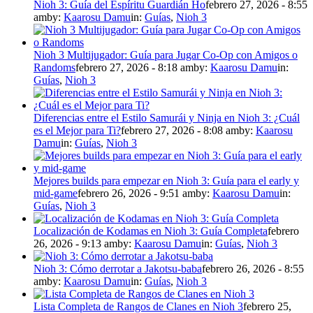
Nioh 3: Guía del Espíritu Guardián Ho
febrero 27, 2026 - 8:55
am
by:
Kaarosu Damu
in:
Guías
,
Nioh 3
Nioh 3 Multijugador: Guía para Jugar Co-Op con Amigos o
Randoms
febrero 27, 2026 - 8:18 am
by:
Kaarosu Damu
in:
Guías
,
Nioh 3
Diferencias entre el Estilo Samurái y Ninja en Nioh 3: ¿Cuál
es el Mejor para Ti?
febrero 27, 2026 - 8:08 am
by:
Kaarosu
Damu
in:
Guías
,
Nioh 3
Mejores builds para empezar en Nioh 3: Guía para el early y
mid-game
febrero 26, 2026 - 9:51 am
by:
Kaarosu Damu
in:
Guías
,
Nioh 3
Localización de Kodamas en Nioh 3: Guía Completa
febrero
26, 2026 - 9:13 am
by:
Kaarosu Damu
in:
Guías
,
Nioh 3
Nioh 3: Cómo derrotar a Jakotsu-baba
febrero 26, 2026 - 8:55
am
by:
Kaarosu Damu
in:
Guías
,
Nioh 3
Lista Completa de Rangos de Clanes en Nioh 3
febrero 25,