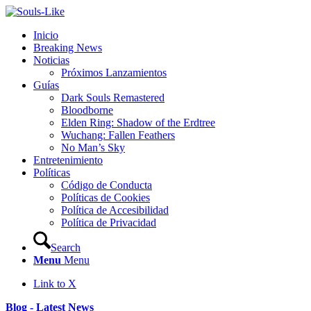
Inicio
Breaking News
Noticias
Próximos Lanzamientos
Guías
Dark Souls Remastered
Bloodborne
Elden Ring: Shadow of the Erdtree
Wuchang: Fallen Feathers
No Man’s Sky
Entretenimiento
Políticas
Código de Conducta
Políticas de Cookies
Política de Accesibilidad
Política de Privacidad
Search
Menu
Menu
Link to X
Blog - Latest News