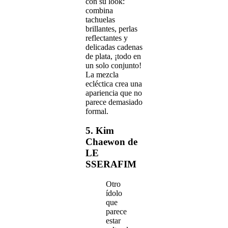
con su look:
combina
tachuelas
brillantes, perlas
reflectantes y
delicadas cadenas
de plata, ¡todo en
un solo conjunto!
La mezcla
ecléctica crea una
apariencia que no
parece demasiado
formal.
5. Kim
Chaewon de
LE
SSERAFIM
Otro
ídolo
que
parece
estar