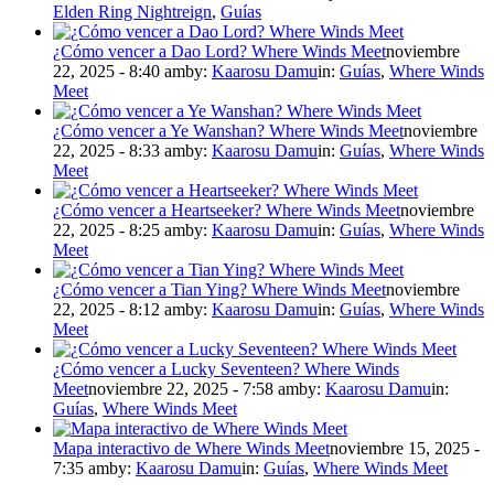
Elden Ring Nightreign
,
Guías
¿Cómo vencer a Dao Lord? Where Winds Meet
noviembre
22, 2025 - 8:40 am
by:
Kaarosu Damu
in:
Guías
,
Where Winds
Meet
¿Cómo vencer a Ye Wanshan? Where Winds Meet
noviembre
22, 2025 - 8:33 am
by:
Kaarosu Damu
in:
Guías
,
Where Winds
Meet
¿Cómo vencer a Heartseeker? Where Winds Meet
noviembre
22, 2025 - 8:25 am
by:
Kaarosu Damu
in:
Guías
,
Where Winds
Meet
¿Cómo vencer a Tian Ying? Where Winds Meet
noviembre
22, 2025 - 8:12 am
by:
Kaarosu Damu
in:
Guías
,
Where Winds
Meet
¿Cómo vencer a Lucky Seventeen? Where Winds
Meet
noviembre 22, 2025 - 7:58 am
by:
Kaarosu Damu
in:
Guías
,
Where Winds Meet
Mapa interactivo de Where Winds Meet
noviembre 15, 2025 -
7:35 am
by:
Kaarosu Damu
in:
Guías
,
Where Winds Meet