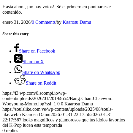
Hasta ahora, ¡no hay votos!. Sé el primero en puntuar este
contenido.
enero 31, 2026
/
0 Comments
/
by
Kaarosu Damu
Share this entry
Share on Facebook
Share on X
Share on WhatsApp
Share on Reddit
https://i3.wp.com/0.soompi.io/wp-
content/uploads/2026/01/20194654/Bang-Chan-Chaewon-
Wooyoung-Momo.jpg?ssl=1
0
0
Kaarosu Damu
https://soulslike.com.ve/wp-content/uploads/2025/08/souls-
like.webp
Kaarosu Damu
2026-01-31 22:17:56
2026-01-31
22:17:56
7 looks magníficos y glamorosos que tus ídolos favoritos
del K-Pop lucen esta temporada
0
replies