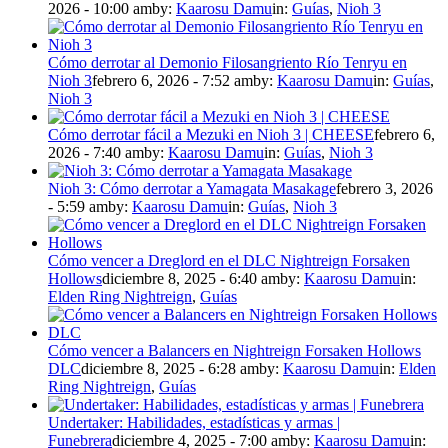
2026 - 10:00 am
by:
Kaarosu Damu
in:
Guías
,
Nioh 3
Cómo derrotar al Demonio Filosangriento Río Tenryu en
Nioh 3
febrero 6, 2026 - 7:52 am
by:
Kaarosu Damu
in:
Guías
,
Nioh 3
Cómo derrotar fácil a Mezuki en Nioh 3 | CHEESE
febrero 6,
2026 - 7:40 am
by:
Kaarosu Damu
in:
Guías
,
Nioh 3
Nioh 3: Cómo derrotar a Yamagata Masakage
febrero 3, 2026
- 5:59 am
by:
Kaarosu Damu
in:
Guías
,
Nioh 3
Cómo vencer a Dreglord en el DLC Nightreign Forsaken
Hollows
diciembre 8, 2025 - 6:40 am
by:
Kaarosu Damu
in:
Elden Ring Nightreign
,
Guías
Cómo vencer a Balancers en Nightreign Forsaken Hollows
DLC
diciembre 8, 2025 - 6:28 am
by:
Kaarosu Damu
in:
Elden
Ring Nightreign
,
Guías
Undertaker: Habilidades, estadísticas y armas |
Funebrera
diciembre 4, 2025 - 7:00 am
by:
Kaarosu Damu
in: