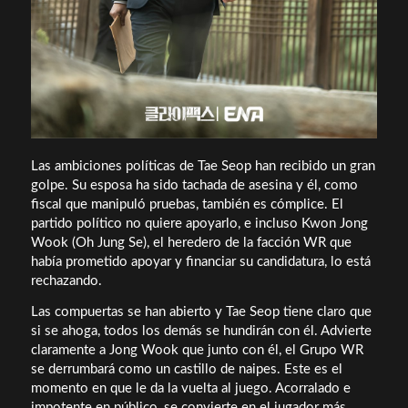
Las ambiciones políticas de Tae Seop han recibido un gran
golpe. Su esposa ha sido tachada de asesina y él, como
fiscal que manipuló pruebas, también es cómplice. El
partido político no quiere apoyarlo, e incluso Kwon Jong
Wook (Oh Jung Se), el heredero de la facción WR que
había prometido apoyar y financiar su candidatura, lo está
rechazando.
Las compuertas se han abierto y Tae Seop tiene claro que
si se ahoga, todos los demás se hundirán con él. Advierte
claramente a Jong Wook que junto con él, el Grupo WR
se derrumbará como un castillo de naipes. Este es el
momento en que le da la vuelta al juego. Acorralado e
impotente en público, se convierte en el jugador más