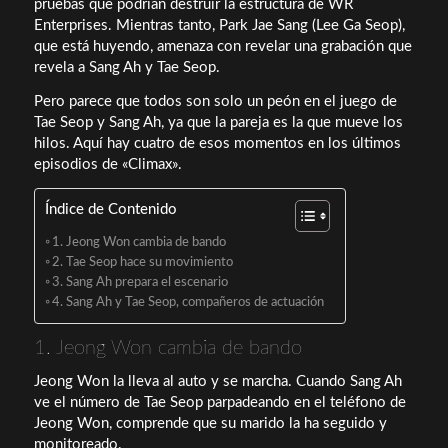
pruebas que podrían destruir la estructura de WR
Enterprises. Mientras tanto, Park Jae Sang (Lee Ga Seop),
que está huyendo, amenaza con revelar una grabación que
revela a Sang Ah y Tae Seop.
Pero parece que todos son solo un peón en el juego de
Tae Seop y Sang Ah, ya que la pareja es la que mueve los
hilos. Aquí hay cuatro de esos momentos en los últimos
episodios de «Climax».
Índice de Contenido
1. Jeong Won cambia de bando
2. Tae Seop hace su movimiento
3. Sang Ah prepara el escenario
4. Sang Ah y Tae Seop, compañeros de actuación
1. Jeong Won cambia de bando
Jeong Won la lleva al auto y se marcha. Cuando Sang Ah
ve el número de Tae Seop parpadeando en el teléfono de
Jeong Won, comprende que su marido la ha seguido y
monitoreado.