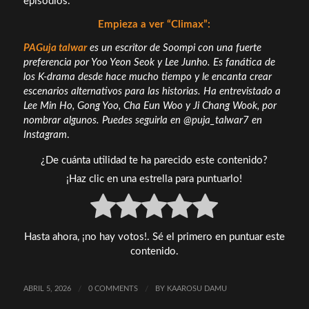
episodios.
Empieza a ver “Climax”:
PAG
uja talwar
es un escritor de Soompi con una fuerte
preferencia por Yoo Yeon Seok y Lee Junho. Es fanática de
los K-drama desde hace mucho tiempo y le encanta crear
escenarios alternativos para las historias. Ha entrevistado a
Lee Min Ho, Gong Yoo, Cha Eun Woo y Ji Chang Wook, por
nombrar algunos. Puedes seguirla en @puja_talwar7 en
Instagram
.
¿De cuánta utilidad te ha parecido este contenido?
¡Haz clic en una estrella para puntuarlo!
Hasta ahora, ¡no hay votos!. Sé el primero en puntuar este
contenido.
ABRIL 5, 2026
/
0 COMMENTS
/
BY
KAAROSU DAMU