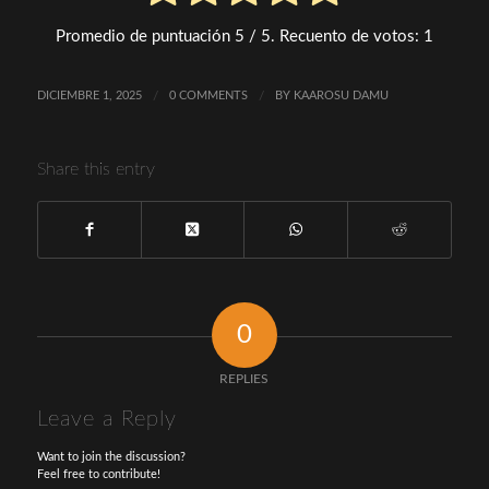
Promedio de puntuación
5
/ 5. Recuento de votos:
1
DICIEMBRE 1, 2025
/
0 COMMENTS
/
BY
KAAROSU DAMU
Share this entry
0
REPLIES
Leave a Reply
Want to join the discussion?
Feel free to contribute!