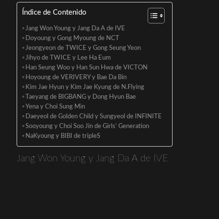
Índice de Contenido
Jang Won Young y Jang Da A de IVE
Doyoung y Gong Myoung de NCT
Jeongyeon de TWICE y Gong Seung Yeon
Jihyo de TWICE y Lee Ha Eum
Han Seung Woo y Han Sun Hwa de VICTON
Hoyoung de VERIVERY y Bae Da Bin
Kim Jae Hyun y Kim Jae Kyung de N.Flying
Taeyang de BIGBANG y Dong Hyun Bae
Yena y Choi Sung Min
Daeyeol de Golden Child y Sungyeol de INFINITE
Sooyoung y Choi Soo Jin de Girls’ Generation
NaKyoung y BIBI de tripleS
Jang Won Young y Jang Da A de IVE