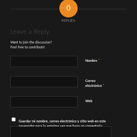
0
REPLIES
Leave a Reply
Want to join the discussion?
Feel free to contribute!
*
Nombre
Correo
*
electrónico
Web
Guardar mi nombre, correo electrónico y sitio web en este
navegador para la próxima vez que haga un comentario.