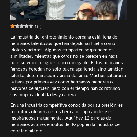
1
(
1
)
La industria del entretenimiento coreana está llena de
hermanos talentosos que han dejado su huella como
ídolos y actores. Algunos comparten sorprendentes
similitudes, mientras que otros no se parecen en nada,
pero su vínculo sigue siendo innegable. Estos hermanos
famosos heredan no sólo buena apariencia, sino también
talento, determinación y ansia de fama. Muchos saltaron a
la fama por primera vez como hermanos menores o
mayores de alguien, pero con el tiempo han construido
sus propias identidades y carreras.
En una industria competitiva conocida por su presión, es
reconfortante ver a estos hermanos apoyándose e
inspirándose mutuamente. ¡Aquí hay 12 parejas de
hermanos actores e ídolos del K-pop en la industria del
entretenimiento!