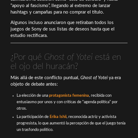
“apoyo al fascismo”, llegando al extremo de lanzar
hashtags y campañas para no comprar el título.
Algunos incluso anunciaron que retiraban todos los
juegos de Sony de sus listas de deseos hasta que el
estudio rectificara.
¿Por qué
Ghost of Yotei
está en
el ojo del huracán?
Más allá de este conflicto puntual,
Ghost of Yotei
ya era
objeto de debate antes:
La elección de una
protagonista femenina
, recibida con
entusiasmo por unos y con críticas de “agenda política” por
otros.
La participación de
Erika Ishii
, reconocida actriz y activista
progresista, lo que aumentó la percepción de que el juego tenía
un trasfondo político.