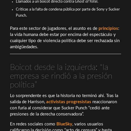
Llamados a un boicot directo contra
Ghost of Yotei
.
Críticas a la falta de condena pública por parte de Sony y Sucker
Punch.
Para este sector de jugadores, el asunto es de
principios
:
la vida humana debe estar por encima del espectáculo y
cualquier tipo de violencia política debe ser rechazada sin
ambigüedades.
Boicot desde la izquierda: “la
empresa se rindió a la presión
política”
Lo sorprendente es que la historia no terminó ahí. Tras la
salida de Harrison,
activistas progresistas
reaccionaron
con furia al considerar que Sucker Punch “cedió ante
presiones de la derecha conservadora”.
En redes sociales como
BlueSky
, varios usuarios
calificaron la decisión como “acto de censura” y hasta