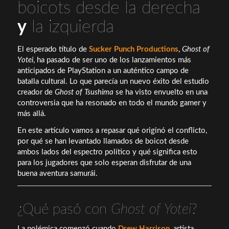
boicots desde la derecha
y
la izquierda
El esperado título de
Sucker Punch Productions
,
Ghost of
Yotei
, ha pasado de ser uno de los lanzamientos más
anticipados de PlayStation a un auténtico campo de
batalla cultural. Lo que parecía un nuevo éxito del estudio
creador de
Ghost of Tsushima
se ha visto envuelto en una
controversia que ha resonado en todo el mundo gamer y
más allá.
En este artículo vamos a repasar qué originó el conflicto,
por qué se han levantado llamados de boicot desde
ambos lados del espectro político y qué significa esto
para los jugadores que solo esperan disfrutar de una
buena aventura samurái.
¿Qué pasó con
Ghost of Yotei
?
La polémica comenzó cuando
Drew Harrison
, artista