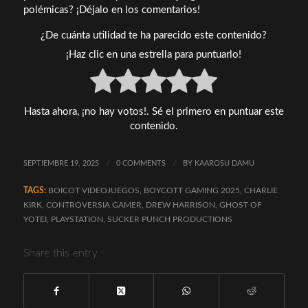
polémicas? ¡Déjalo en los comentarios!
¿De cuánta utilidad te ha parecido este contenido?
¡Haz clic en una estrella para puntuarlo!
Hasta ahora, ¡no hay votos!. Sé el primero en puntuar este
contenido.
SEPTIEMBRE 19, 2025
/
0 COMMENTS
/
BY
KAAROSU DAMU
TAGS:
BOICOT VIDEOJUEGOS
,
BOYCOTT GAMING 2025
,
CHARLIE
KIRK
,
CONTROVERSIA GAMER
,
DREW HARRISON
,
GHOST OF
YOTEI
,
PLAYSTATION
,
SUCKER PUNCH PRODUCTIONS
Share this entry