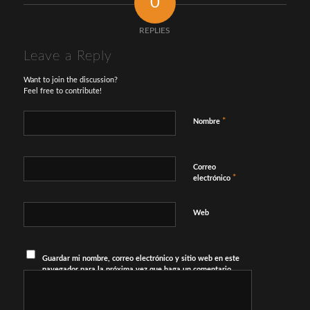
0
REPLIES
Leave a Reply
Want to join the discussion?
Feel free to contribute!
*
Nombre
Correo
*
electrónico
Web
Guardar mi nombre, correo electrónico y sitio web en este
navegador para la próxima vez que haga un comentario.