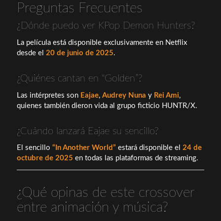
Preguntas Frecuentes
¿Dónde puedo ver KPop Demon Hunters?
La película está disponible exclusivamente en Netflix
desde el
20 de junio de 2025
.
¿Quiénes cantan en “Golden”?
Las intérpretes son
Eajae
,
Audrey Nuna
y
Rei Ami
,
quienes también dieron vida al grupo ficticio HUNTR/X.
¿Cuándo lanzará Eajae su sencillo?
El sencillo
“In Another World”
estará disponible el
24 de
octubre de 2025
en todas las plataformas de streaming.
¿Qué opinas de este crossover
entre animación y música?