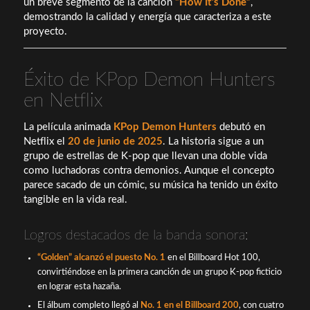
un breve segmento de la canción
“How It’s Done”
,
demostrando la calidad y energía que caracteriza a este
proyecto.
Éxito de KPop Demon Hunters
en Netflix
La película animada
KPop Demon Hunters
debutó en
Netflix el
20 de junio de 2025
. La historia sigue a un
grupo de estrellas de K-pop que llevan una doble vida
como luchadoras contra demonios. Aunque el concepto
parece sacado de un cómic, su música ha tenido un éxito
tangible en la vida real.
Logros destacados de la banda sonora:
“Golden” alcanzó el puesto No. 1
en el Billboard Hot 100,
convirtiéndose en la primera canción de un grupo K-pop ficticio
en lograr esta hazaña.
El álbum completo llegó al
No. 1 en el Billboard 200
, con cuatro