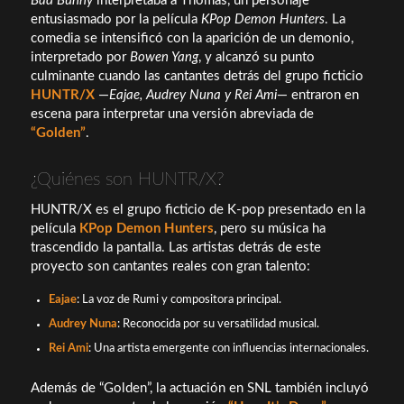
Bad Bunny
interpretaba a Thomas, un personaje
entusiasmado por la película
KPop Demon Hunters
. La
comedia se intensificó con la aparición de un demonio,
interpretado por
Bowen Yang
, y alcanzó su punto
culminante cuando las cantantes detrás del grupo ficticio
HUNTR/X
—
Eajae, Audrey Nuna y Rei Ami
— entraron en
escena para interpretar una versión abreviada de
“Golden”
.
¿Quiénes son HUNTR/X?
HUNTR/X es el grupo ficticio de K-pop presentado en la
película
KPop Demon Hunters
, pero su música ha
trascendido la pantalla. Las artistas detrás de este
proyecto son cantantes reales con gran talento:
Eajae
: La voz de Rumi y compositora principal.
Audrey Nuna
: Reconocida por su versatilidad musical.
Rei Ami
: Una artista emergente con influencias internacionales.
Además de “Golden”, la actuación en SNL también incluyó