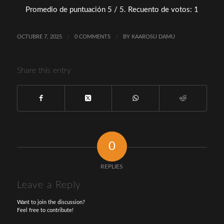
Promedio de puntuación
5
/ 5. Recuento de votos:
1
OCTUBRE 7, 2025
/
0 COMMENTS
/
BY
KAAROSU DAMU
Share this entry
0
REPLIES
Leave a Reply
Want to join the discussion?
Feel free to contribute!