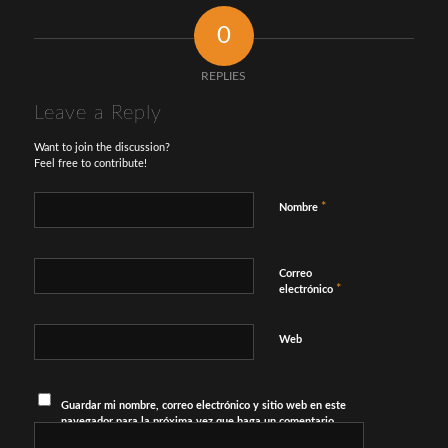
0
REPLIES
Leave a Reply
Want to join the discussion?
Feel free to contribute!
*
Nombre
Correo
*
electrónico
Web
Guardar mi nombre, correo electrónico y sitio web en este
navegador para la próxima vez que haga un comentario.