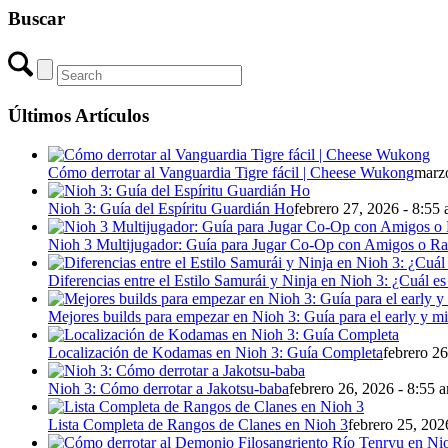
Buscar
Últimos Artículos
Cómo derrotar al Vanguardia Tigre fácil | Cheese Wukong
marzo
Nioh 3: Guía del Espíritu Guardián Ho
febrero 27, 2026 - 8:55
Nioh 3 Multijugador: Guía para Jugar Co-Op con Amigos o R
Diferencias entre el Estilo Samurái y Ninja en Nioh 3: ¿Cuál es
Mejores builds para empezar en Nioh 3: Guía para el early y 
Localización de Kodamas en Nioh 3: Guía Completa
febrero 26
Nioh 3: Cómo derrotar a Jakotsu-baba
febrero 26, 2026 - 8:55 
Lista Completa de Rangos de Clanes en Nioh 3
febrero 25, 202