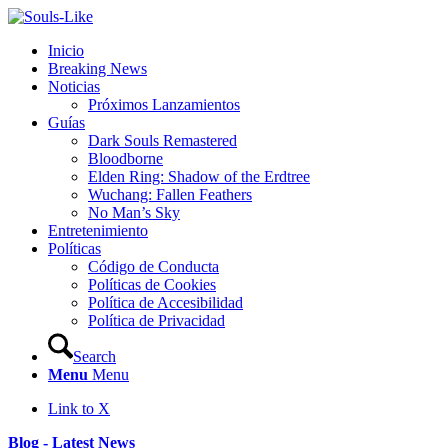
Inicio
Breaking News
Noticias
Próximos Lanzamientos
Guías
Dark Souls Remastered
Bloodborne
Elden Ring: Shadow of the Erdtree
Wuchang: Fallen Feathers
No Man’s Sky
Entretenimiento
Políticas
Código de Conducta
Políticas de Cookies
Política de Accesibilidad
Política de Privacidad
Search
Menu
Menu
Link to X
Blog - Latest News