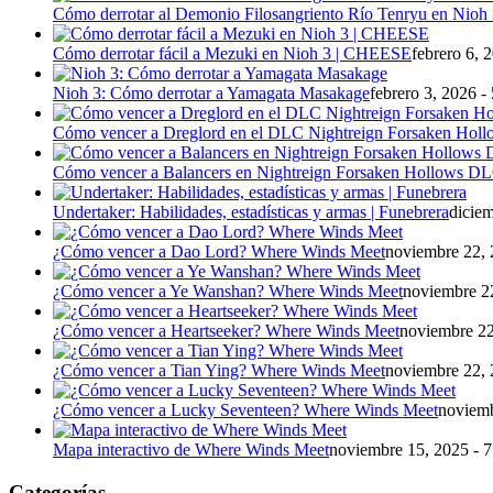
Cómo derrotar al Demonio Filosangriento Río Tenryu en Nioh
Cómo derrotar fácil a Mezuki en Nioh 3 | CHEESE
febrero 6, 
Nioh 3: Cómo derrotar a Yamagata Masakage
febrero 3, 2026 -
Cómo vencer a Dreglord en el DLC Nightreign Forsaken Holl
Cómo vencer a Balancers en Nightreign Forsaken Hollows D
Undertaker: Habilidades, estadísticas y armas | Funebrera
diciem
¿Cómo vencer a Dao Lord? Where Winds Meet
noviembre 22, 
¿Cómo vencer a Ye Wanshan? Where Winds Meet
noviembre 22
¿Cómo vencer a Heartseeker? Where Winds Meet
noviembre 22
¿Cómo vencer a Tian Ying? Where Winds Meet
noviembre 22, 
¿Cómo vencer a Lucky Seventeen? Where Winds Meet
noviemb
Mapa interactivo de Where Winds Meet
noviembre 15, 2025 - 
Categorías