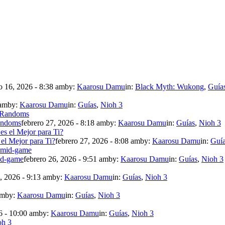
 16, 2026 - 8:38 am
by:
Kaarosu Damu
in:
Black Myth: Wukong
,
Guía
 am
by:
Kaarosu Damu
in:
Guías
,
Nioh 3
andoms
febrero 27, 2026 - 8:18 am
by:
Kaarosu Damu
in:
Guías
,
Nioh 3
 el Mejor para Ti?
febrero 27, 2026 - 8:08 am
by:
Kaarosu Damu
in:
Guí
mid-game
febrero 26, 2026 - 9:51 am
by:
Kaarosu Damu
in:
Guías
,
Nioh 3
, 2026 - 9:13 am
by:
Kaarosu Damu
in:
Guías
,
Nioh 3
am
by:
Kaarosu Damu
in:
Guías
,
Nioh 3
6 - 10:00 am
by:
Kaarosu Damu
in:
Guías
,
Nioh 3