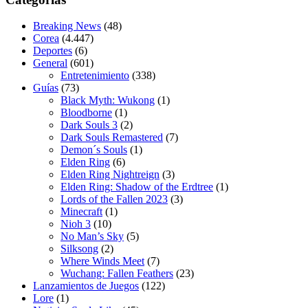
Breaking News
(48)
Corea
(4.447)
Deportes
(6)
General
(601)
Entretenimiento
(338)
Guías
(73)
Black Myth: Wukong
(1)
Bloodborne
(1)
Dark Souls 3
(2)
Dark Souls Remastered
(7)
Demon´s Souls
(1)
Elden Ring
(6)
Elden Ring Nightreign
(3)
Elden Ring: Shadow of the Erdtree
(1)
Lords of the Fallen 2023
(3)
Minecraft
(1)
Nioh 3
(10)
No Man’s Sky
(5)
Silksong
(2)
Where Winds Meet
(7)
Wuchang: Fallen Feathers
(23)
Lanzamientos de Juegos
(122)
Lore
(1)