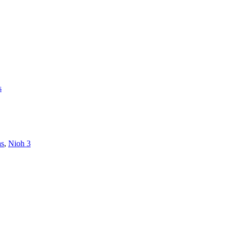
s
as
,
Nioh 3