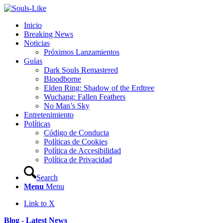
Inicio
Breaking News
Noticias
Próximos Lanzamientos
Guías
Dark Souls Remastered
Bloodborne
Elden Ring: Shadow of the Erdtree
Wuchang: Fallen Feathers
No Man’s Sky
Entretenimiento
Políticas
Código de Conducta
Políticas de Cookies
Política de Accesibilidad
Política de Privacidad
Search
Menu
Menu
Link to X
Blog - Latest News