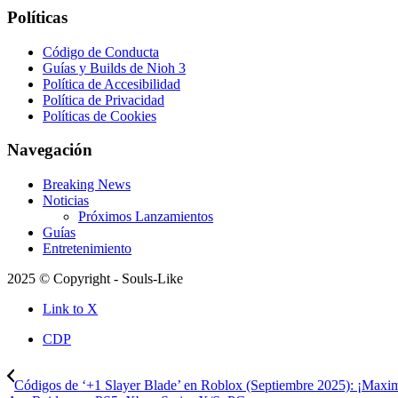
Políticas
Código de Conducta
Guías y Builds de Nioh 3
Política de Accesibilidad
Política de Privacidad
Políticas de Cookies
Navegación
Breaking News
Noticias
Próximos Lanzamientos
Guías
Entretenimiento
2025 © Copyright - Souls-Like
Link to X
CDP
Códigos de ‘+1 Slayer Blade’ en Roblox (Septiembre 2025): ¡Maxim