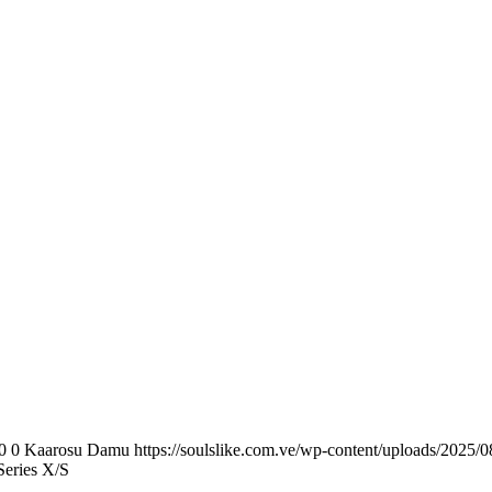
0
0
Kaarosu Damu
https://soulslike.com.ve/wp-content/uploads/2025/0
Series X/S