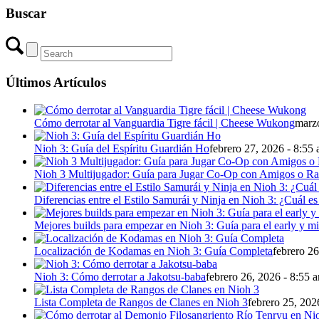
Buscar
Últimos Artículos
Cómo derrotar al Vanguardia Tigre fácil | Cheese Wukong
marzo
Nioh 3: Guía del Espíritu Guardián Ho
febrero 27, 2026 - 8:55
Nioh 3 Multijugador: Guía para Jugar Co-Op con Amigos o R
Diferencias entre el Estilo Samurái y Ninja en Nioh 3: ¿Cuál es
Mejores builds para empezar en Nioh 3: Guía para el early y 
Localización de Kodamas en Nioh 3: Guía Completa
febrero 26
Nioh 3: Cómo derrotar a Jakotsu-baba
febrero 26, 2026 - 8:55 
Lista Completa de Rangos de Clanes en Nioh 3
febrero 25, 202