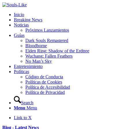
Inicio
Breaking News
Noticias
Próximos Lanzamientos
Guías
Dark Souls Remastered
Bloodborne
Elden Ring: Shadow of the Erdtree
Wuchang: Fallen Feathers
No Man’s Sky
Entretenimiento
Políticas
Código de Conducta
Políticas de Cookies
Política de Accesibilidad
Política de Privacidad
Search
Menu
Menu
Link to X
Blog - Latest News