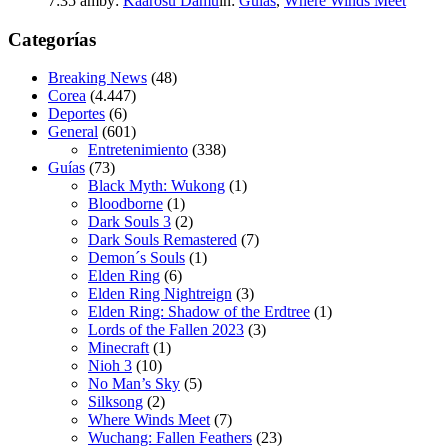
7:35 am
by:
Kaarosu Damu
in:
Guías
,
Where Winds Meet
Categorías
Breaking News
(48)
Corea
(4.447)
Deportes
(6)
General
(601)
Entretenimiento
(338)
Guías
(73)
Black Myth: Wukong
(1)
Bloodborne
(1)
Dark Souls 3
(2)
Dark Souls Remastered
(7)
Demon´s Souls
(1)
Elden Ring
(6)
Elden Ring Nightreign
(3)
Elden Ring: Shadow of the Erdtree
(1)
Lords of the Fallen 2023
(3)
Minecraft
(1)
Nioh 3
(10)
No Man’s Sky
(5)
Silksong
(2)
Where Winds Meet
(7)
Wuchang: Fallen Feathers
(23)