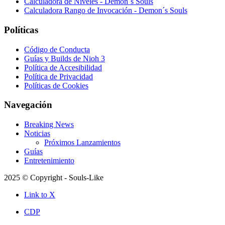
Calculadora de Niveles - Demon´s Souls
Calculadora Rango de Invocación - Demon´s Souls
Políticas
Código de Conducta
Guías y Builds de Nioh 3
Política de Accesibilidad
Política de Privacidad
Políticas de Cookies
Navegación
Breaking News
Noticias
Próximos Lanzamientos
Guías
Entretenimiento
2025 © Copyright - Souls-Like
Link to X
CDP