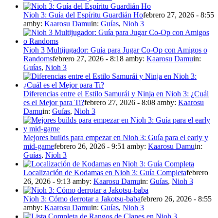
Nioh 3: Guía del Espíritu Guardián Ho
febrero 27, 2026 - 8:55
am
by:
Kaarosu Damu
in:
Guías
,
Nioh 3
Nioh 3 Multijugador: Guía para Jugar Co-Op con Amigos o
Randoms
febrero 27, 2026 - 8:18 am
by:
Kaarosu Damu
in:
Guías
,
Nioh 3
Diferencias entre el Estilo Samurái y Ninja en Nioh 3: ¿Cuál
es el Mejor para Ti?
febrero 27, 2026 - 8:08 am
by:
Kaarosu
Damu
in:
Guías
,
Nioh 3
Mejores builds para empezar en Nioh 3: Guía para el early y
mid-game
febrero 26, 2026 - 9:51 am
by:
Kaarosu Damu
in:
Guías
,
Nioh 3
Localización de Kodamas en Nioh 3: Guía Completa
febrero
26, 2026 - 9:13 am
by:
Kaarosu Damu
in:
Guías
,
Nioh 3
Nioh 3: Cómo derrotar a Jakotsu-baba
febrero 26, 2026 - 8:55
am
by:
Kaarosu Damu
in:
Guías
,
Nioh 3