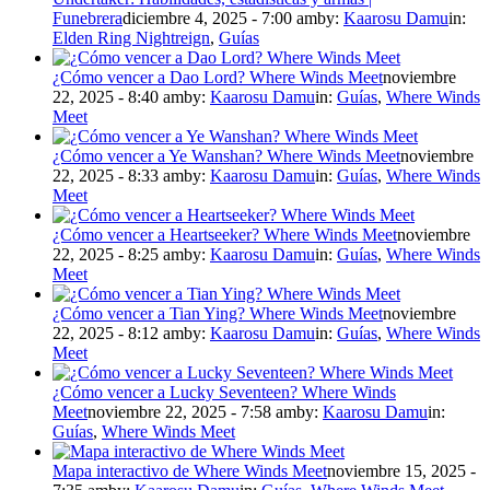
Funebrera
diciembre 4, 2025 - 7:00 am
by:
Kaarosu Damu
in:
Elden Ring Nightreign
,
Guías
¿Cómo vencer a Dao Lord? Where Winds Meet
noviembre
22, 2025 - 8:40 am
by:
Kaarosu Damu
in:
Guías
,
Where Winds
Meet
¿Cómo vencer a Ye Wanshan? Where Winds Meet
noviembre
22, 2025 - 8:33 am
by:
Kaarosu Damu
in:
Guías
,
Where Winds
Meet
¿Cómo vencer a Heartseeker? Where Winds Meet
noviembre
22, 2025 - 8:25 am
by:
Kaarosu Damu
in:
Guías
,
Where Winds
Meet
¿Cómo vencer a Tian Ying? Where Winds Meet
noviembre
22, 2025 - 8:12 am
by:
Kaarosu Damu
in:
Guías
,
Where Winds
Meet
¿Cómo vencer a Lucky Seventeen? Where Winds
Meet
noviembre 22, 2025 - 7:58 am
by:
Kaarosu Damu
in:
Guías
,
Where Winds Meet
Mapa interactivo de Where Winds Meet
noviembre 15, 2025 -