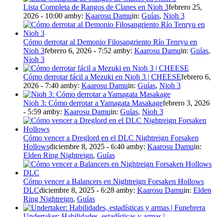
Lista Completa de Rangos de Clanes en Nioh 3
febrero 25,
2026 - 10:00 am
by:
Kaarosu Damu
in:
Guías
,
Nioh 3
Cómo derrotar al Demonio Filosangriento Río Tenryu en
Nioh 3
febrero 6, 2026 - 7:52 am
by:
Kaarosu Damu
in:
Guías
,
Nioh 3
Cómo derrotar fácil a Mezuki en Nioh 3 | CHEESE
febrero 6,
2026 - 7:40 am
by:
Kaarosu Damu
in:
Guías
,
Nioh 3
Nioh 3: Cómo derrotar a Yamagata Masakage
febrero 3, 2026
- 5:59 am
by:
Kaarosu Damu
in:
Guías
,
Nioh 3
Cómo vencer a Dreglord en el DLC Nightreign Forsaken
Hollows
diciembre 8, 2025 - 6:40 am
by:
Kaarosu Damu
in:
Elden Ring Nightreign
,
Guías
Cómo vencer a Balancers en Nightreign Forsaken Hollows
DLC
diciembre 8, 2025 - 6:28 am
by:
Kaarosu Damu
in:
Elden
Ring Nightreign
,
Guías
Undertaker: Habilidades, estadísticas y armas |