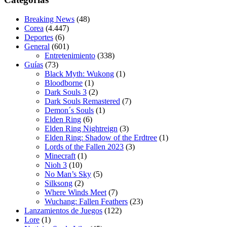
Breaking News
(48)
Corea
(4.447)
Deportes
(6)
General
(601)
Entretenimiento
(338)
Guías
(73)
Black Myth: Wukong
(1)
Bloodborne
(1)
Dark Souls 3
(2)
Dark Souls Remastered
(7)
Demon´s Souls
(1)
Elden Ring
(6)
Elden Ring Nightreign
(3)
Elden Ring: Shadow of the Erdtree
(1)
Lords of the Fallen 2023
(3)
Minecraft
(1)
Nioh 3
(10)
No Man’s Sky
(5)
Silksong
(2)
Where Winds Meet
(7)
Wuchang: Fallen Feathers
(23)
Lanzamientos de Juegos
(122)
Lore
(1)