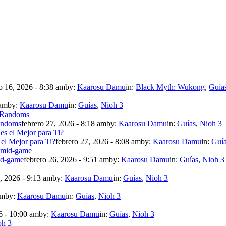
 16, 2026 - 8:38 am
by:
Kaarosu Damu
in:
Black Myth: Wukong
,
Guía
 am
by:
Kaarosu Damu
in:
Guías
,
Nioh 3
andoms
febrero 27, 2026 - 8:18 am
by:
Kaarosu Damu
in:
Guías
,
Nioh 3
 el Mejor para Ti?
febrero 27, 2026 - 8:08 am
by:
Kaarosu Damu
in:
Guí
mid-game
febrero 26, 2026 - 9:51 am
by:
Kaarosu Damu
in:
Guías
,
Nioh 3
, 2026 - 9:13 am
by:
Kaarosu Damu
in:
Guías
,
Nioh 3
am
by:
Kaarosu Damu
in:
Guías
,
Nioh 3
6 - 10:00 am
by:
Kaarosu Damu
in:
Guías
,
Nioh 3