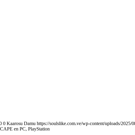
0
0
Kaarosu Damu
https://soulslike.com.ve/wp-content/uploads/2025/0
APE en PC, PlayStation