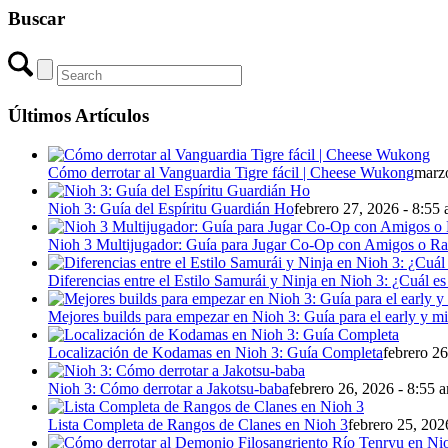
Buscar
Últimos Artículos
Cómo derrotar al Vanguardia Tigre fácil | Cheese Wukong
marzo
Nioh 3: Guía del Espíritu Guardián Ho
febrero 27, 2026 - 8:55
Nioh 3 Multijugador: Guía para Jugar Co-Op con Amigos o R
Diferencias entre el Estilo Samurái y Ninja en Nioh 3: ¿Cuál es
Mejores builds para empezar en Nioh 3: Guía para el early y 
Localización de Kodamas en Nioh 3: Guía Completa
febrero 26
Nioh 3: Cómo derrotar a Jakotsu-baba
febrero 26, 2026 - 8:55 
Lista Completa de Rangos de Clanes en Nioh 3
febrero 25, 202