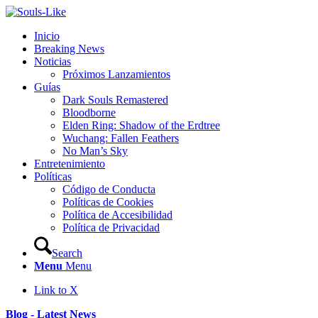
Inicio
Breaking News
Noticias
Próximos Lanzamientos
Guías
Dark Souls Remastered
Bloodborne
Elden Ring: Shadow of the Erdtree
Wuchang: Fallen Feathers
No Man’s Sky
Entretenimiento
Políticas
Código de Conducta
Políticas de Cookies
Política de Accesibilidad
Política de Privacidad
Search
Menu
Menu
Link to X
Blog - Latest News