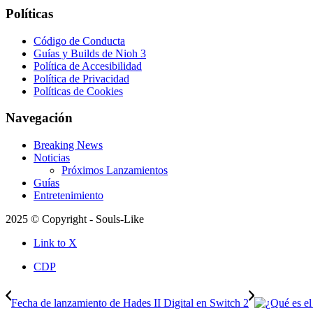
Políticas
Código de Conducta
Guías y Builds de Nioh 3
Política de Accesibilidad
Política de Privacidad
Políticas de Cookies
Navegación
Breaking News
Noticias
Próximos Lanzamientos
Guías
Entretenimiento
2025 © Copyright - Souls-Like
Link to X
CDP
Fecha de lanzamiento de Hades II Digital en Switch 2