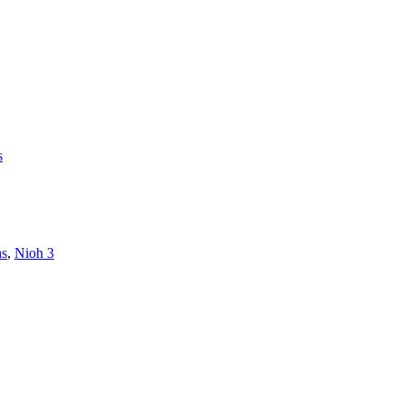
s
as
,
Nioh 3