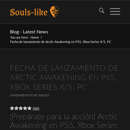
Blog - Latest News
You are here:
Home
/
Fecha de lanzamiento de Arctic Awakening en PS5, Xbox Series X/S, PC
FECHA DE LANZAMIENTO DE
ARCTIC AWAKENING EN PS5,
XBOX SERIES X/S, PC
LANZAMIENTOS DE JUEGOS
0
(
0
)
¡Prepárate para la acción! Arctic
Awakening en PS5, Xbox Series