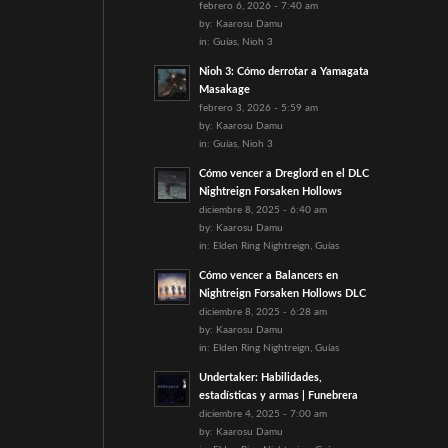
febrero 6, 2026 - 7:40 am
by:
Kaarosu Damu
in:
Guías
,
Nioh 3
Nioh 3: Cómo derrotar a Yamagata
Masakage
febrero 3, 2026 - 5:59 am
by:
Kaarosu Damu
in:
Guías
,
Nioh 3
Cómo vencer a Dreglord en el DLC
Nightreign Forsaken Hollows
diciembre 8, 2025 - 6:40 am
by:
Kaarosu Damu
in:
Elden Ring Nightreign
,
Guías
Cómo vencer a Balancers en
Nightreign Forsaken Hollows DLC
diciembre 8, 2025 - 6:28 am
by:
Kaarosu Damu
in:
Elden Ring Nightreign
,
Guías
Undertaker: Habilidades,
estadísticas y armas | Funebrera
diciembre 4, 2025 - 7:00 am
by:
Kaarosu Damu