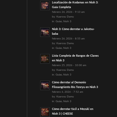
Localización de Kodamas en Nioh 3:
Guía Completa
febrero 26, 2026 - 9:13 am
by:
Kaarosu Damu
in:
Guías
,
Nioh 3
Nioh 3: Cómo derrotar a Jakotsu-
baba
febrero 26, 2026 - 8:55 am
by:
Kaarosu Damu
in:
Guías
,
Nioh 3
Lista Completa de Rangos de Clanes
en Nioh 3
febrero 25, 2026 - 10:00 am
by:
Kaarosu Damu
in:
Guías
,
Nioh 3
Cómo derrotar al Demonio
Filosangriento Río Tenryu en Nioh 3
febrero 6, 2026 - 7:52 am
by:
Kaarosu Damu
in:
Guías
,
Nioh 3
Cómo derrotar fácil a Mezuki en
Nioh 3 | CHEESE