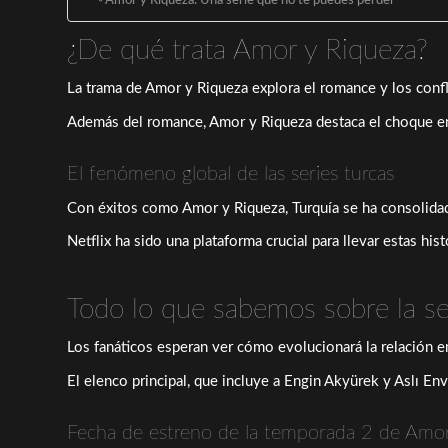
Amor y Riqueza: Una serie que no te puedes perder
¿De qué trata Amor y Riqueza?
La trama de Amor y Riqueza explora el romance y los confli
Además del romance, Amor y Riqueza destaca el choque ent
El fenómeno global de las series turcas
Con éxitos como Amor y Riqueza, Turquía se ha consolidad
Netflix ha sido una plataforma crucial para llevar estas hist
Todo lo que sabemos sobre la 
Los fanáticos esperan ver cómo evolucionará la relación 
El elenco principal, que incluye a Engin Akyürek y Aslı En
Fecha de estreno de la temporada 2 de Amo