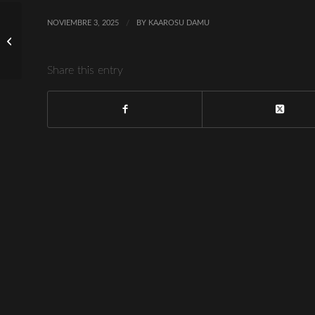
NOVIEMBRE 3, 2025
/
BY
KAAROSU DAMU
Amor y Riqueza: Nihal y
Osman en la Temporada
2
Share this entry