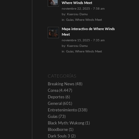
Where Winds Meet
noviembre 22, 2025 - 7:58 am
by:
Kaarosu Damu
in:
Guías
,
Where Winds Meet
Mapa interactivo de Where Winds
Meet
noviembre 15, 2025 - 7:35 am
by:
Kaarosu Damu
in:
Guías
,
Where Winds Meet
CATEGORÍAS
Breaking News
(48)
Corea
(4.447)
Deportes
(6)
General
(601)
Entretenimiento
(338)
Guías
(73)
Black Myth: Wukong
(1)
Bloodborne
(1)
Dark Souls 3
(2)