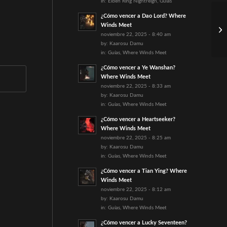
in:
Elden Ring Nightreign
,
Guías
¿Cómo vencer a Dao Lord? Where
Winds Meet
noviembre 22, 2025 - 8:40 am
by:
Kaarosu Damu
in:
Guías
,
Where Winds Meet
¿Cómo vencer a Ye Wanshan?
Where Winds Meet
noviembre 22, 2025 - 8:33 am
by:
Kaarosu Damu
in:
Guías
,
Where Winds Meet
¿Cómo vencer a Heartseeker?
Where Winds Meet
noviembre 22, 2025 - 8:25 am
by:
Kaarosu Damu
in:
Guías
,
Where Winds Meet
¿Cómo vencer a Tian Ying? Where
Winds Meet
noviembre 22, 2025 - 8:12 am
by:
Kaarosu Damu
in:
Guías
,
Where Winds Meet
¿Cómo vencer a Lucky Seventeen?