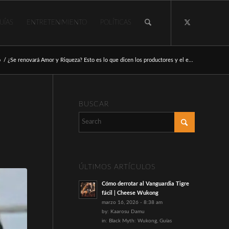
UÍAS
ENTRETENIMIENTO
POLÍTICAS
o
/
¿Se renovará Amor y Riqueza? Esto es lo que dicen los productores y el e...
BUSCAR
ÚLTIMOS ARTÍCULOS
Cómo derrotar al Vanguardia Tigre
fácil | Cheese Wukong
marzo 16, 2026 - 8:38 am
by:
Kaarosu Damu
in:
Black Myth: Wukong
,
Guías