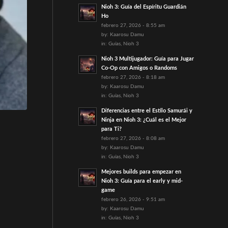
Nioh 3: Guía del Espíritu Guardián
Ho
febrero 27, 2026 - 8:55 am
by:
Kaarosu Damu
in:
Guías
,
Nioh 3
Nioh 3 Multijugador: Guía para Jugar
Co-Op con Amigos o Randoms
febrero 27, 2026 - 8:18 am
by:
Kaarosu Damu
in:
Guías
,
Nioh 3
Diferencias entre el Estilo Samurái y
Ninja en Nioh 3: ¿Cuál es el Mejor
para Ti?
febrero 27, 2026 - 8:08 am
by:
Kaarosu Damu
in:
Guías
,
Nioh 3
Mejores builds para empezar en
Nioh 3: Guía para el early y mid-
game
febrero 26, 2026 - 9:51 am
by:
Kaarosu Damu
in:
Guías
,
Nioh 3