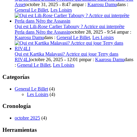
Asset
octobre 31, 2025 - 8:47 am
par :
Kaarosu Damu
dans :
General Le Billet
,
Les Loisirs
Qui est Lili-Rose Carlier Taboury ? Actrice qui interprète
Perla dans Néro the Assassin
octobre 28, 2025 - 9:54 am
par :
Kaarosu Damu
dans :
General Le Billet
,
Les Loisirs
Qui est Kartika Malavasi? Actrice qui joue Terry dans
RIV4LI
octobre 26, 2025 - 12:01 pm
par :
Kaarosu Damu
dans
:
General Le Billet
,
Les Loisirs
Categorías
General Le Billet
(4)
Les Loisirs
(4)
Cronología
octobre 2025
(4)
Herramientas