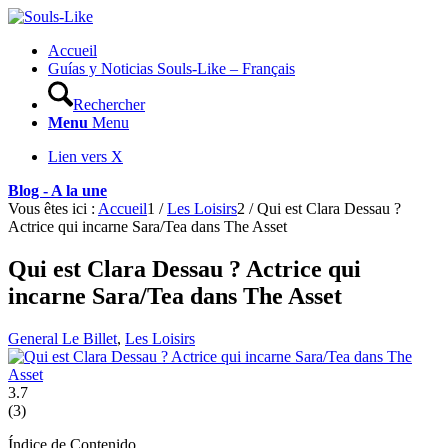
Accueil
Guías y Noticias Souls-Like – Français
Rechercher
Menu
Menu
Lien vers X
Blog - A la une
Vous êtes ici :
Accueil
1
/
Les Loisirs
2
/
Qui est Clara Dessau ?
Actrice qui incarne Sara/Tea dans The Asset
Qui est Clara Dessau ? Actrice qui
incarne Sara/Tea dans The Asset
General Le Billet
,
Les Loisirs
3.7
(
3
)
Índice de Contenido