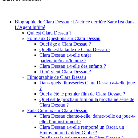
Biographie de Clara Dessau : L’actrice derrière Sara/Tea dans
L’Agent Infiltré
Qui est Clara Dessau ?
Foire aux Questions sur Clara Dessau
Quel âge a Clara Dessau ?
Quelle est la taille de Clara Dessau ?
Clara Dessau a-t-elle un(e)
partenaire/mari/femme ?
Clara Dessau a-t-elle des enfants ?
D’où vient Clara Dessau ?
Filmographie de Clara Dessau
Dans quels films/séries Clara Dessau a-t-elle joué
?
Quel a été le premier film de Clara Dessau ?
Quel est le prochain film ou la prochaine série de
Clara Dessau ?
Faits Curieux sur Clara Dessau
Clara Dessau chante-t-elle, danse-t-elle ou joue-t-
elle d’un instrument ?
Clara Dessau a-t-elle remporté un Oscar, un
Emmy ou un Golden Globe ?