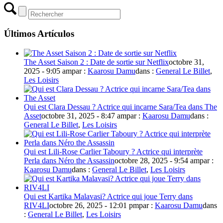
Últimos Artículos
The Asset Saison 2 : Date de sortie sur Netflix
octobre 31,
2025 - 9:05 am
par :
Kaarosu Damu
dans :
General Le Billet
,
Les Loisirs
Qui est Clara Dessau ? Actrice qui incarne Sara/Tea dans The
Asset
octobre 31, 2025 - 8:47 am
par :
Kaarosu Damu
dans :
General Le Billet
,
Les Loisirs
Qui est Lili-Rose Carlier Taboury ? Actrice qui interprète
Perla dans Néro the Assassin
octobre 28, 2025 - 9:54 am
par :
Kaarosu Damu
dans :
General Le Billet
,
Les Loisirs
Qui est Kartika Malavasi? Actrice qui joue Terry dans
RIV4LI
octobre 26, 2025 - 12:01 pm
par :
Kaarosu Damu
dans
:
General Le Billet
,
Les Loisirs