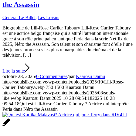
the Assassin
General Le Billet
,
Les Loisirs
Biographie de Lili-Rose Carlier Taboury Lili-Rose Carlier Taboury
est une actrice belgo-française qui a attiré l’attention internationale
grâce à son rôle principal en tant que Perla dans la série Netflix de
2025, Néro the Assassin. Son talent et son charisme font d’elle l’une
des jeunes promesses les plus remarquables du cinéma et de la
télévision. […]
Lire la suite
octobre 28, 2025
/
0 Commentaires
/
par
Kaarosu Damu
https://soulslike.com.ve/wp-content/uploads/2025/10/Lili-Rose-
Carlier-Taboury.webp
750
1500
Kaarosu Damu
https://soulslike.com.ve/wp-content/uploads/2025/08/souls-
like.webp
Kaarosu Damu
2025-10-28 09:54:18
2025-10-28
09:54:18
Qui est Lili-Rose Carlier Taboury ? Actrice qui interprète
Perla dans Néro the Assassin