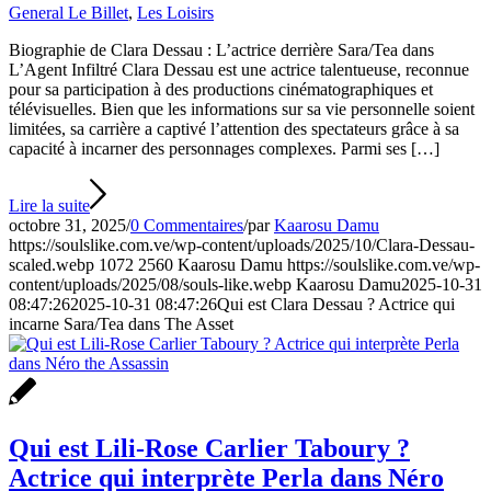
General Le Billet
,
Les Loisirs
Biographie de Clara Dessau : L’actrice derrière Sara/Tea dans
L’Agent Infiltré Clara Dessau est une actrice talentueuse, reconnue
pour sa participation à des productions cinématographiques et
télévisuelles. Bien que les informations sur sa vie personnelle soient
limitées, sa carrière a captivé l’attention des spectateurs grâce à sa
capacité à incarner des personnages complexes. Parmi ses […]
Lire la suite
octobre 31, 2025
/
0 Commentaires
/
par
Kaarosu Damu
https://soulslike.com.ve/wp-content/uploads/2025/10/Clara-Dessau-
scaled.webp
1072
2560
Kaarosu Damu
https://soulslike.com.ve/wp-
content/uploads/2025/08/souls-like.webp
Kaarosu Damu
2025-10-31
08:47:26
2025-10-31 08:47:26
Qui est Clara Dessau ? Actrice qui
incarne Sara/Tea dans The Asset
Qui est Lili-Rose Carlier Taboury ?
Actrice qui interprète Perla dans Néro