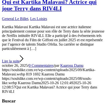
Qui est Kartika Malavasi? Actrice qui
joue Terry dans RIV4LI
General Le Billet
,
Les Loisirs
Kartika Malavasi Kartika Malavasi est une actrice italienne
principalement connue pour son rôle de Terry dans la série jeunesse
de Netflix intitulée RIV4LI. Elle a participé à des événements tels
que le Festival du Film de Giffoni en juillet 2025 et est représentée
par l’agence de talents Studio Ofelia. Sa carrière se distingue
particulièrement à […]
Lire la suite
octobre 26, 2025
/
0 Commentaires
/
par
Kaarosu Damu
https://soulslike.com.ve/wp-content/uploads/2025/09/Kartika-
Malavasi.webp
819
1692
Kaarosu Damu
https://soulslike.com.ve/wp-content/uploads/2025/08/souls-
like.webp
Kaarosu Damu
2025-10-26 12:01:49
2025-10-26
12:08:57
Qui est Kartika Malavasi? Actrice qui joue Terry dans
RIV4LI
Buscar