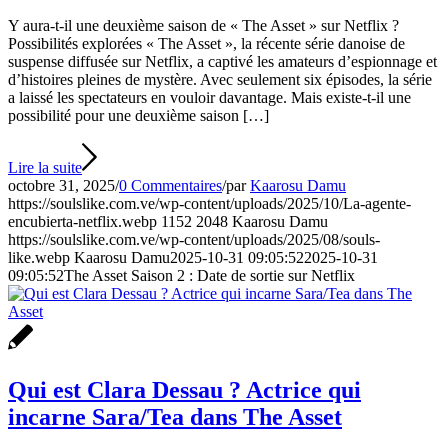
Y aura-t-il une deuxième saison de « The Asset » sur Netflix ?
Possibilités explorées « The Asset », la récente série danoise de
suspense diffusée sur Netflix, a captivé les amateurs d’espionnage et
d’histoires pleines de mystère. Avec seulement six épisodes, la série
a laissé les spectateurs en vouloir davantage. Mais existe-t-il une
possibilité pour une deuxième saison […]
Lire la suite
octobre 31, 2025
/
0 Commentaires
/
par
Kaarosu Damu
https://soulslike.com.ve/wp-content/uploads/2025/10/La-agente-
encubierta-netflix.webp
1152
2048
Kaarosu Damu
https://soulslike.com.ve/wp-content/uploads/2025/08/souls-
like.webp
Kaarosu Damu
2025-10-31 09:05:52
2025-10-31
09:05:52
The Asset Saison 2 : Date de sortie sur Netflix
Qui est Clara Dessau ? Actrice qui
incarne Sara/Tea dans The Asset