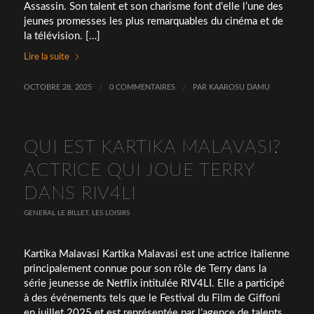
Assassin. Son talent et son charisme font d’elle l’une des
jeunes promesses les plus remarquables du cinéma et de
la télévision. […]
Lire la suite
OCTOBRE 28, 2025
/
0 COMMENTAIRES
/
PAR
KAAROSU DAMU
QUI EST KARTIKA MALAVASI?
ACTRICE QUI JOUE TERRY
DANS RIV4LI
GENERAL LE BILLET
,
LES LOISIRS
Kartika Malavasi Kartika Malavasi est une actrice italienne
principalement connue pour son rôle de Terry dans la
série jeunesse de Netflix intitulée RIV4LI. Elle a participé
à des événements tels que le Festival du Film de Giffoni
en juillet 2025 et est représentée par l’agence de talents