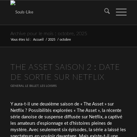
Archive pour le mois : octobre, 2025
Vous êtes ici :
Accueil
/
2025
/
octobre
THE ASSET SAISON 2 : DATE
DE SORTIE SUR NETFLIX
GENERAL LE BILLET
,
LES LOISIRS
Y aura-t-il une deuxième saison de « The Asset » sur
Netflix ? Possibilités explorées « The Asset », la récente
série danoise de suspense diffusée sur Netflix, a captivé
les amateurs d’espionnage et d’histoires pleines de
mystère. Avec seulement six épisodes, la série a laissé les
spectateurs en vouloir davantage. Mais existe-t-il une