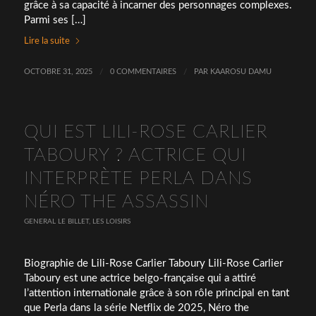
grâce à sa capacité à incarner des personnages complexes.
Parmi ses […]
Lire la suite
OCTOBRE 31, 2025
/
0 COMMENTAIRES
/
PAR
KAAROSU DAMU
QUI EST LILI-ROSE CARLIER
TABOURY ? ACTRICE QUI
INTERPRÈTE PERLA DANS
NÉRO THE ASSASSIN
GENERAL LE BILLET
,
LES LOISIRS
Biographie de Lili-Rose Carlier Taboury Lili-Rose Carlier
Taboury est une actrice belgo-française qui a attiré
l’attention internationale grâce à son rôle principal en tant
que Perla dans la série Netflix de 2025, Néro the