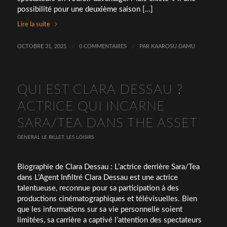
possibilité pour une deuxième saison […]
Lire la suite
OCTOBRE 31, 2025
/
0 COMMENTAIRES
/
PAR
KAAROSU DAMU
QUI EST CLARA DESSAU ?
ACTRICE QUI INCARNE
SARA/TEA DANS THE ASSET
GENERAL LE BILLET
,
LES LOISIRS
Biographie de Clara Dessau : L’actrice derrière Sara/Tea
dans L’Agent Infiltré Clara Dessau est une actrice
talentueuse, reconnue pour sa participation à des
productions cinématographiques et télévisuelles. Bien
que les informations sur sa vie personnelle soient
limitées, sa carrière a captivé l’attention des spectateurs