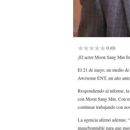
0
(0)
¡El actor Moon Sang Min firm
El 21 de mayo, un medio de
Awesome ENT, un año antes d
Respondiendo al informe, la
con Moon Sang Min. Con más d
continuar trabajando con nos
La agencia afirmó además: “T
inquebrantable para que pued