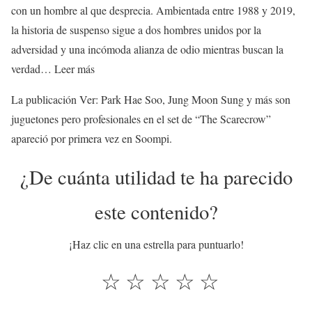
con un hombre al que desprecia. Ambientada entre 1988 y 2019,
la historia de suspenso sigue a dos hombres unidos por la
adversidad y una incómoda alianza de odio mientras buscan la
M
verdad… Leer más
i
La publicación Ver: Park Hae Soo, Jung Moon Sung y más son
r
juguetones pero profesionales en el set de “The Scarecrow”
a
apareció por primera vez en Soompi.
:
P
¿De cuánta utilidad te ha parecido
a
r
este contenido?
k
H
¡Haz clic en una estrella para puntuarlo!
a
☆
☆
☆
☆
☆
e
S